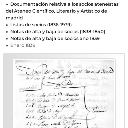
[Unidad documental simple] 11 - Noviembre 1839
Documentación relativa a los socios ateneístas
[Unidad documental simple] 12 - Diciembre 1839
del Ateneo Científico, Literario y Artístico de
1840 - Notas de alta y baja de socios año 1840
madrid
[Subserie] 02 - Listas de socios impresas (1836-1922)
Listas de socios (1836-1939)
[Unidad documental simple] 03 - Listado de socios anteriores a 1 de abril de 1939
Notas de alta y baja de socios (1838-1840)
[Serie] CORRESP - Correspondencia de la Secretaría del Ateneo de Madrid
Notas de alta y baja de socios año 1839
[Primera división de fondo] ADMINISTRACIÓN - Gestión administrativa del Ateneo de Madrid
Enero 1839
[Subfondo] BIBLIOTECA - Biblioteca
[Subfondo] PUBLICACIONES - Documentación relativa a las publicaciones del Ateneo de Madrid
[Primera división de fondo] SECRETARÍA - Secretaría
[Segunda división de fondo] JUNTA GENERAL - Junta General de socios del Ateneo de Madrid
[Segunda división de fondo] JUNTA DE GOBIERNO - Documentación relativa a la Junta de Gobierno del Ateneo de Madrid