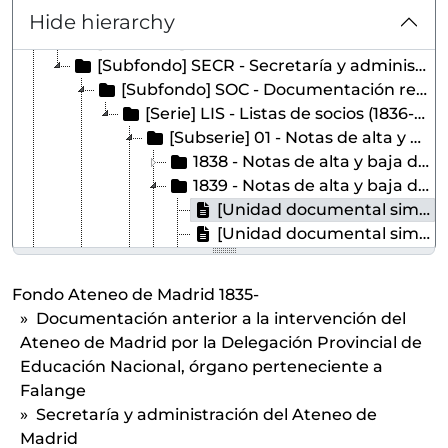
[Serie] 01.08 - Actas de la Comisión de Biblioteca (1932-1933)
Hide hierarchy
[Colección] 01.09 - Documentación diversa
[Subfondo] SECR - Secretaría y administración del Ateneo de Madrid
[Subfondo] SOC - Documentación relativa a los socios ateneístas del Ateneo Científico, Literario y Artístico de madrid
[Serie] LIS - Listas de socios (1836-1939)
[Subserie] 01 - Notas de alta y baja de socios (1838-1840)
1838 - Notas de alta y baja de socios año 1838
1839 - Notas de alta y baja de socios año 1839
[Unidad documental simple] 01 - Enero 1839
[Unidad documental simple] 02 - Febrero 1839
[Unidad documental simple] 03 - Marzo 1839
[Unidad documental simple] 04 - Abril 1839
Fondo Ateneo de Madrid 1835-
[Unidad documental simple] 05 - Mayo 1839
Documentación anterior a la intervención del
[Unidad documental simple] 06 - Junio 1839
Ateneo de Madrid por la Delegación Provincial de
[Unidad documental simple] 07 - Julio 1839
Educación Nacional, órgano perteneciente a
[Unidad documental simple] 08 - Agosto 1839
Falange
[Unidad documental simple] 09 - Septiembre 1839
Secretaría y administración del Ateneo de
[Unidad documental simple] 10 - Octubre 1839
Madrid