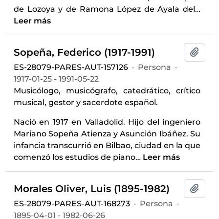
de Lozoya y de Ramona López de Ayala del
…
Leer más
Sopeña, Federico (1917-1991)
Añadi
ES-28079-PARES-AUT-157126
·
Persona
·
1917-01-25 - 1991-05-22
Musicólogo, musicógrafo, catedrático, crítico
musical, gestor y sacerdote español.
Nació en 1917 en Valladolid. Hijo del ingeniero
Mariano Sopeña Atienza y Asunción Ibáñez. Su
infancia transcurrió en Bilbao, ciudad en la que
comenzó los estudios de piano
…
Leer más
Morales Oliver, Luis (1895-1982)
Añadi
ES-28079-PARES-AUT-168273
·
Persona
·
1895-04-01 - 1982-06-26