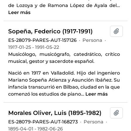
de Lozoya y de Ramona López de Ayala del
…
Leer más
Sopeña, Federico (1917-1991)
Añadi
ES-28079-PARES-AUT-157126
·
Persona
·
1917-01-25 - 1991-05-22
Musicólogo, musicógrafo, catedrático, crítico
musical, gestor y sacerdote español.
Nació en 1917 en Valladolid. Hijo del ingeniero
Mariano Sopeña Atienza y Asunción Ibáñez. Su
infancia transcurrió en Bilbao, ciudad en la que
comenzó los estudios de piano
…
Leer más
Morales Oliver, Luis (1895-1982)
Añadi
ES-28079-PARES-AUT-168273
·
Persona
·
1895-04-01 - 1982-06-26