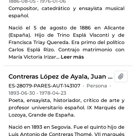
1886-08-05 - 1976-01-06
Compositor, catedrático y ensayista musical
español.
Nació el 5 de agosto de 1886 en Alicante
(España). Hijo de Trino Esplá Visconti y de
Francisca Triay Quereda. Era primo del político
Carlos Esplá Rizo. Contrajo matrimonio con
María Victoria Irizar
…
Leer más
Contreras López de Ayala, Juan de (1893-1978)
Añadi
ES-28079-PARES-AUT-143107
·
Persona
·
1893-06-30 - 1978-04-23
Poeta, ensayista, historiador, crítico de arte y
profesor universitario español. IX Marqués de
Lozoya, Grande de España.
Nació en 1893 en Segovia. Fue el quinto hijo de
Luis Antonio de Contreras Thomé, VII marqués