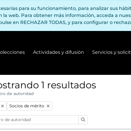
ecesarias para su funcionamiento, para analizar sus háb
en la web. Para obtener más información, acceda a nue
pulse en RECHAZAR TODAS, y para configurar o rechaza
olecciones
Actividades y difusión
Servicios y solic
Fondos y colecciones
Actividades y difusión
strando 1 resultados
tro de autoridad
:
Remove filter:
Socios de mérito
Búsqueda