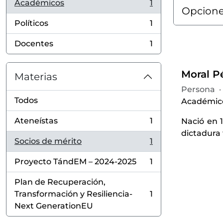
Académicos
1
, 1 resultados
Opcione
Políticos
1
, 1 resultados
Docentes
1
, 1 resultados
Moral Pé
Materias
Persona
·
Todos
Académico,
Ateneístas
1
Nació en 
, 1 resultados
dictadura 
Socios de mérito
1
, 1 resultados
Proyecto TándEM – 2024-2025
1
, 1 resultados
Plan de Recuperación,
Transformación y Resiliencia-
1
, 1 resultados
Next GenerationEU