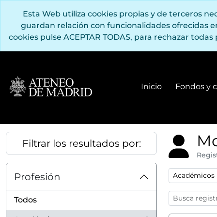
Saltar al contenido principal
Esta Web utiliza cookies propias y de terceros n
guardan relación con funcionalidades ofrecidas 
cookies pulse ACEPTAR TODAS, para rechazar todas 
Inicio
Fondos y c
Mo
Filtrar los resultados por:
Regis
Remove filter
Profesión
Académicos
Todos