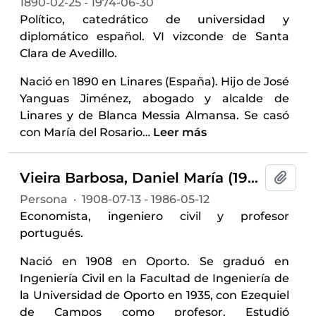
1890-02-25 - 1974-06-30
Político, catedrático de universidad y
diplomático español. VI vizconde de Santa
Clara de Avedillo.
Nació en 1890 en Linares (España). Hijo de José
Yanguas Jiménez, abogado y alcalde de
Linares y de Blanca Messia Almansa. Se casó
con María del Rosario
…
Leer más
Vieira Barbosa, Daniel María (1908-1986)
Añadi
Persona
·
1908-07-13 - 1986-05-12
Economista, ingeniero civil y profesor
portugués.
Nació en 1908 en Oporto. Se graduó en
Ingeniería Civil en la Facultad de Ingeniería de
la Universidad de Oporto en 1935, con Ezequiel
de Campos como profesor. Estudió