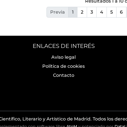
Resultados 1 a 10 
Previa
1
2
3
4
5
6
ENLACES DE INTERÉS
Aviso legal
Política de cookies
Contacto
entífico, Literario y Artístico de Madrid. Todos los der
mplementado con software libre
AtoM
y potenciado por
DataL