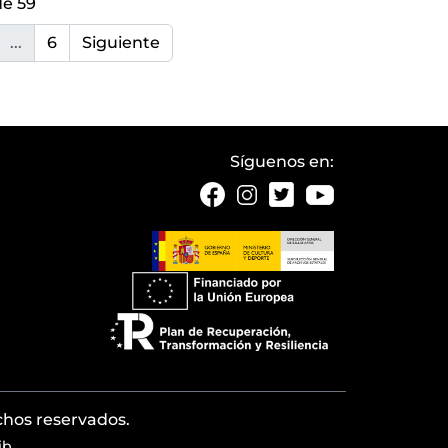
de 59
...
6
Siguiente
Síguenos en:
echos reservados.
ib
.