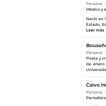
Persona
·
Médico y e
Nació en 
Estado. E
Leer más
Bousoño
Persona
·
Poeta y cr
de enero 
Universida
Calvo H
Persona
·
Periodista