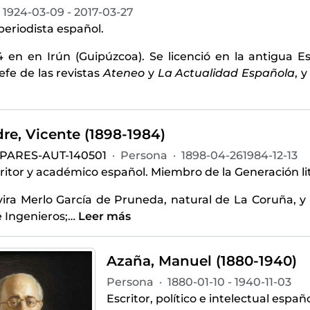
1924-03-09 - 2017-03-27
 periodista español.
4 en en Irún (Guipúzcoa). Se licenció en la antigua E
efe de las revistas
Ateneo
y
La Actualidad Española
, 
re, Vicente (1898-1984)
-PARES-AUT-140501
·
Persona
·
1898-04-261984-12-13
ritor y académico español. Miembro de la Generación lit
vira Merlo García de Pruneda, natural de La Coruña, y d
 Ingenieros;
…
Leer más
Azaña, Manuel (1880-1940)
Persona
·
1880-01-10 - 1940-11-03
Escritor, político e intelectual españo