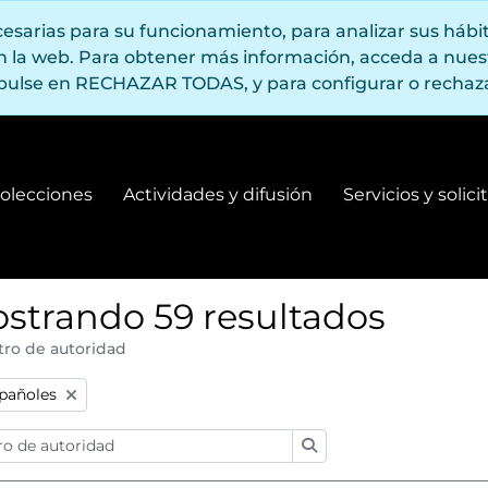
ecesarias para su funcionamiento, para analizar sus háb
en la web. Para obtener más información, acceda a nue
pulse en RECHAZAR TODAS, y para configurar o rechaza
olecciones
Actividades y difusión
Servicios y solic
Fondos y colecciones
Actividades y difusión
strando 59 resultados
tro de autoridad
:
spañoles
Búsqueda