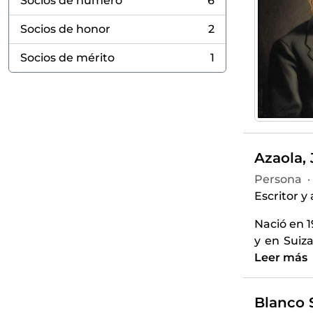
Socios de número
6
, 6 resultados
Socios de honor
2
, 2 resultados
Socios de mérito
1
, 1 resultados
Azaola, 
Persona
·
Escritor y
Nació en 
y en Suiza
Leer más
Blanco S