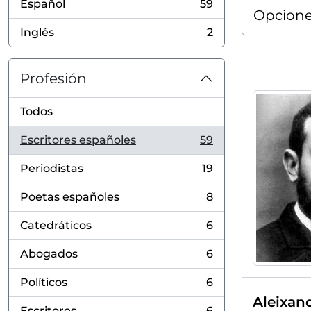
Español
59
, 59 resultados
Opcione
Inglés
2
, 2 resultados
Profesión
Todos
Escritores españoles
59
, 59 resultados
Periodistas
19
, 19 resultados
Poetas españoles
8
, 8 resultados
Catedráticos
6
, 6 resultados
Abogados
6
, 6 resultados
Políticos
6
, 6 resultados
Aleixand
Escritores
6