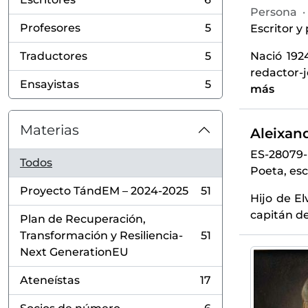
, 6 resultados
Persona
·
Profesores
5
Escritor y
, 5 resultados
Nació 192
Traductores
5
, 5 resultados
redactor-j
Ensayistas
5
más
, 5 resultados
Materias
Aleixand
ES-28079
Todos
Poeta, esc
Proyecto TándEM – 2024-2025
51
, 51 resultados
Hijo de El
capitán de
Plan de Recuperación,
Transformación y Resiliencia-
51
, 51 resultados
Next GenerationEU
Ateneístas
17
, 17 resultados