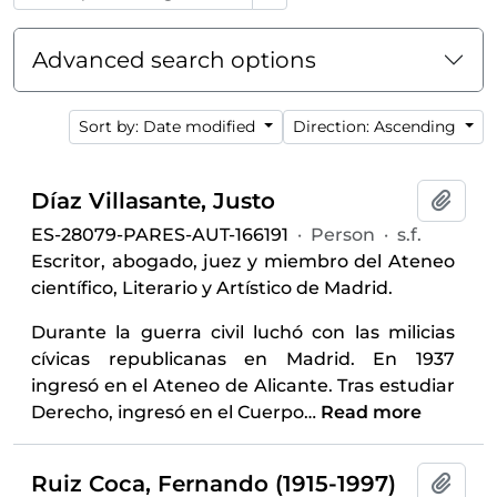
Advanced search options
Sort by: Date modified
Direction: Ascending
Díaz Villasante, Justo
Add t
ES-28079-PARES-AUT-166191
·
Person
·
s.f.
Escritor, abogado, juez y miembro del Ateneo
científico, Literario y Artístico de Madrid.
Durante la guerra civil luchó con las milicias
cívicas republicanas en Madrid. En 1937
ingresó en el Ateneo de Alicante. Tras estudiar
Derecho, ingresó en el Cuerpo
…
Read more
Ruiz Coca, Fernando (1915-1997)
Add t