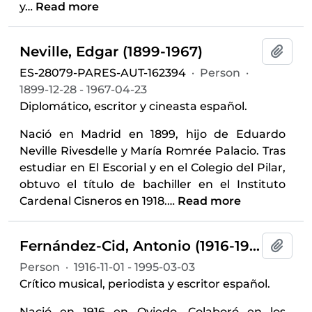
y
…
Read more
Neville, Edgar (1899-1967)
Add t
ES-28079-PARES-AUT-162394
·
Person
·
1899-12-28 - 1967-04-23
Diplomático, escritor y cineasta español.
Nació en Madrid en 1899, hijo de Eduardo
Neville Rivesdelle y María Romrée Palacio. Tras
estudiar en El Escorial y en el Colegio del Pilar,
obtuvo el título de bachiller en el Instituto
Cardenal Cisneros en 1918.
…
Read more
Fernández-Cid, Antonio (1916-1995)
Add t
Person
·
1916-11-01 - 1995-03-03
Crítico musical, periodista y escritor español.
Nació en 1916 en Oviedo. Colaboró en los