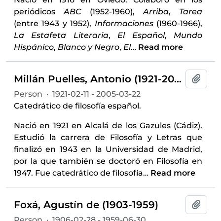
periódicos
ABC
(1952-1960),
Arriba
,
Tarea
(entre 1943 y 1952),
Informaciones
(1960-1966),
La Estafeta Literaria
,
El Español
,
Mundo
Hispánico
,
Blanco y Negro
,
El
…
Read more
Millán Puelles, Antonio (1921-2005)
Add t
Person
·
1921-02-11 - 2005-03-22
Catedrático de filosofía español.
Nació en 1921 en Alcalá de los Gazules (Cádiz).
Estudió la carrera de Filosofía y Letras que
finalizó en 1943 en la Universidad de Madrid,
por la que también se doctoró en Filosofía en
1947. Fue catedrático de filosofía
…
Read more
Foxá, Agustín de (1903-1959)
Add t
Person
·
1906-02-28 - 1959-06-30