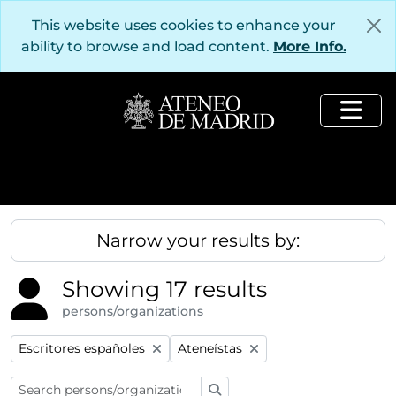
Skip to main content
This website uses cookies to enhance your
ability to browse and load content.
More Info.
Togg
Narrow your results by:
Showing 17 results
persons/organizations
Remove filter:
Remove filter:
Escritores españoles
Ateneístas
Search