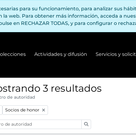
ecesarias para su funcionamiento, para analizar sus háb
en la web. Para obtener más información, acceda a nue
pulse en RECHAZAR TODAS, y para configurar o rechaza
olecciones
Actividades y difusión
Servicios y solic
Fondos y colecciones
Actividades y difusión
strando 3 resultados
tro de autoridad
:
Remove filter:
Socios de honor
Búsqueda