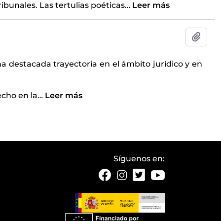
ibunales. Las tertulias poéticas
…
Leer más
Añadi
na destacada trayectoria en el ámbito jurídico y en
echo en la
…
Leer más
Síguenos en: