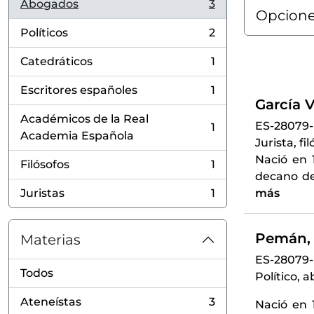
Abogados
3
, 3 resultados
Opcione
Políticos
2
, 2 resultados
Catedráticos
1
, 1 resultados
Escritores españoles
1
, 1 resultados
García V
Académicos de la Real
ES-28079
1
, 1 resultados
Academia Española
Jurista, fi
Nació en 
Filósofos
1
, 1 resultados
decano de
Juristas
1
más
, 1 resultados
Pemán, 
Materias
ES-28079
Todos
Político, 
Ateneístas
3
Nació en 
, 3 resultados