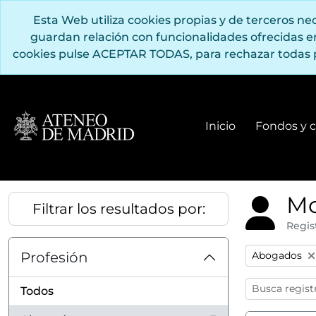
Saltar al contenido principal
Esta Web utiliza cookies propias y de terceros n
guardan relación con funcionalidades ofrecidas 
cookies pulse ACEPTAR TODAS, para rechazar todas 
Inicio
Fondos y c
Mo
Filtrar los resultados por:
Regis
Remove filter
Profesión
Abogados
Todos