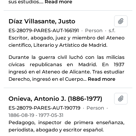
sus estudios.
…
Read more
Díaz Villasante, Justo
Add t
ES-28079-PARES-AUT-166191
·
Person
·
s.f.
Escritor, abogado, juez y miembro del Ateneo
científico, Literario y Artístico de Madrid.
Durante la guerra civil luchó con las milicias
cívicas republicanas en Madrid. En 1937
ingresó en el Ateneo de Alicante. Tras estudiar
Derecho, ingresó en el Cuerpo
…
Read more
Onieva, Antonio J. (1886-1977)
Add t
ES-28079-PARES-AUT-190719
·
Person
·
1886-08-19 - 1977-05-31
Pedagogo, inspector de primera enseñanza,
periodista, abogado y escritor español.