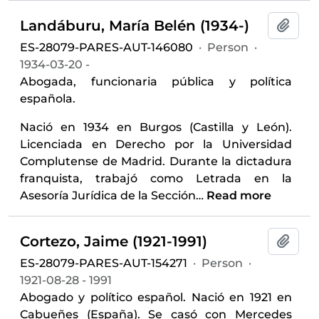
Landáburu, María Belén (1934-)
Add t
ES-28079-PARES-AUT-146080
·
Person
·
1934-03-20 -
Abogada, funcionaria pública y política
española.
Nació en 1934 en Burgos (Castilla y León).
Licenciada en Derecho por la Universidad
Complutense de Madrid. Durante la dictadura
franquista, trabajó como Letrada en la
Asesoría Jurídica de la Sección
…
Read more
Cortezo, Jaime (1921-1991)
Add t
ES-28079-PARES-AUT-154271
·
Person
·
1921-08-28 - 1991
Abogado y político español. Nació en 1921 en
Cabueñes (España). Se casó con Mercedes