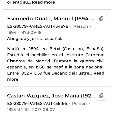
orientó su
…
Read more
Escobedo Duato, Manuel (1894-1973)
Add t
ES-28079-PARES-AUT-154676
·
Person
·
1894 - 1973-09-18
Abogado y jurista español.
Nació en 1894 en Betxí (Castellón, España).
Estudió el bachiller en el Instituto Cardenal
Cisneros de Madrid. Durante la guerra civil
española, en 1938, se pasó a la zona nacional.
Entre 1952 y 1959 fue Decano del Ilustre
…
Read
more
Castán Vázquez, José María (1923-2017)
Add t
ES-28079-PARES-AUT-156166
·
Person
·
1923-04-10 - 2017-08-07