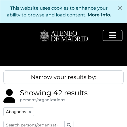
Skip to main content
This website uses cookies to enhance your
ability to browse and load content.
More Info.
Togg
Narrow your results by:
Showing 42 results
persons/organizations
Remove filter:
Abogados
Search