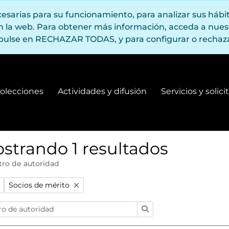
ecesarias para su funcionamiento, para analizar sus háb
en la web. Para obtener más información, acceda a nue
pulse en RECHAZAR TODAS, y para configurar o rechaza
olecciones
Actividades y difusión
Servicios y solic
Fondos y colecciones
Actividades y difusión
strando 1 resultados
tro de autoridad
:
Remove filter:
Socios de mérito
Búsqueda