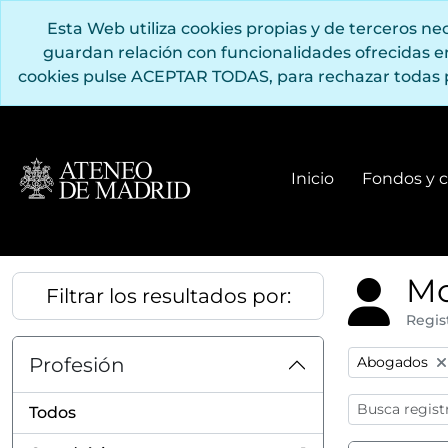
Saltar al contenido principal
Esta Web utiliza cookies propias y de terceros n
guardan relación con funcionalidades ofrecidas 
cookies pulse ACEPTAR TODAS, para rechazar todas 
Inicio
Fondos y c
Mo
Filtrar los resultados por:
Regis
Remove filter
Profesión
Abogados
Todos