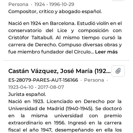
Persona
·
1924 - 1996-10-29
Compositor, crítico y abogado español.
Nació en 1924 en Barcelona. Estudió violín en el
conservatorio del Lice y composición con
Cristòfor Taltabull. Al mismo tiempo cursó la
carrera de Derecho. Compuso diversas obras y
fue miembro fundador del Círculo
…
Leer más
Castán Vázquez, José María (1923-2017)
Añadi
ES-28079-PARES-AUT-156166
·
Persona
·
1923-04-10 - 2017-08-07
Jurista español.
Nació en 1923. Licenciado en Derecho por la
Universidad de Madrid (1940-1945). Se doctoró
en la misma universidad con premio
extraordinario en 1956. Ingresó en la carrera
fiscal el año 1947, desempeñando en ella los