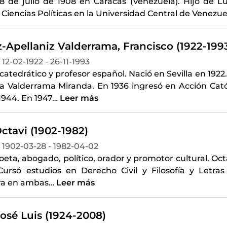
28 de julio de 1908 en Caracas (Venezuela). Hijo de 
Ciencias Políticas en la Universidad Central de Venezue
-Apellaniz Valderrama, Francisco (1922-199
12-02-1922 - 26-11-1993
atedrático y profesor español. Nació en Sevilla en 192
fa Valderrama Miranda. En 1936 ingresó en Acción Cató
 1944. En 1947
…
Leer más
Octavi (1902-1982)
1902-03-28 - 1982-04-02
poeta, abogado, político, orador y promotor cultural. Oct
Cursó estudios en Derecho Civil y Filosofía y Letra
ura en ambas
…
Leer más
osé Luis (1924-2008)