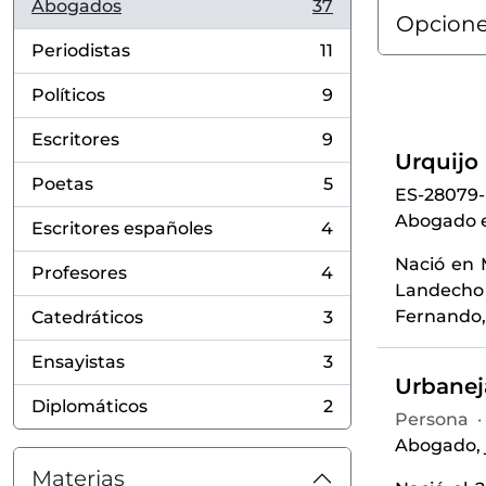
Abogados
37
, 37 resultados
Opcione
Periodistas
11
, 11 resultados
Políticos
9
, 9 resultados
Escritores
9
, 9 resultados
Urquijo
Poetas
5
ES-28079
, 5 resultados
Abogado e
Escritores españoles
4
, 4 resultados
Nació en 
Profesores
4
, 4 resultados
Landecho 
Fernando,
Catedráticos
3
, 3 resultados
Ensayistas
3
, 3 resultados
Urbaneja
Diplomáticos
2
, 2 resultados
Persona
·
Abogado, j
Materias