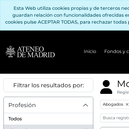
Saltar al contenido principal
Esta Web utiliza cookies propias y de terceros n
guardan relación con funcionalidades ofrecidas 
cookies pulse ACEPTAR TODAS, para rechazar todas 
Inicio
Fondos y c
Mo
Filtrar los resultados por:
Regis
Remove filter
Profesión
Abogados
Todos