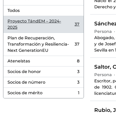
Nació el 
Derecho y 
Todos
Proyecto TándEM – 2024-
Sánchez
37
, 37 resultados
2025
Persona
·
Abogado, c
Plan de Recuperación,
y de Jose
Transformación y Resiliencia-
37
, 37 resultados
Sevilla en
Next GenerationEU
Ateneístas
8
, 8 resultados
Saltor, 
Socios de honor
3
, 3 resultados
Persona
·
Escritor, 
Socios de número
3
, 3 resultados
de 1902. 
Socios de mérito
1
licenciat
, 1 resultados
Rubio, J