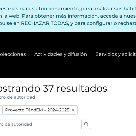
ecesarias para su funcionamiento, para analizar sus háb
en la web. Para obtener más información, acceda a nue
pulse en RECHAZAR TODAS, y para configurar o rechaza
olecciones
Actividades y difusión
Servicios y solic
Fondos y colecciones
Actividades y difusión
strando 37 resultados
tro de autoridad
:
Remove filter:
Proyecto TándEM – 2024-2025
Búsqueda