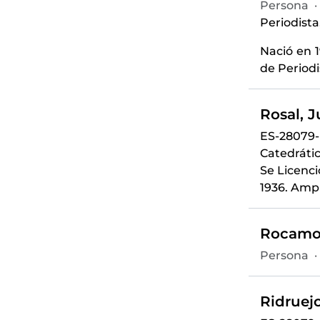
Persona
·
Periodista
Nació en 1
de Periodi
Rosal, J
ES-28079
Catedráti
Se Licenc
1936. Amp
Rocamor
Persona
·
Ridruejo