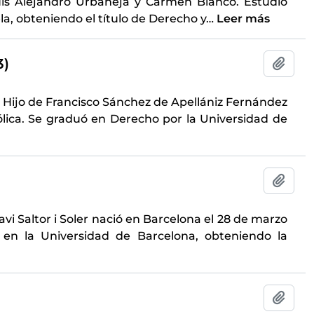
Luis Alejandro Urbaneja y Carmen Blanco. Estudió
la, obteniendo el título de Derecho y
…
Leer más
3)
Añadi
2. Hijo de Francisco Sánchez de Apellániz Fernández
lica. Se graduó en Derecho por la Universidad de
Añadi
avi Saltor i Soler nació en Barcelona el 28 de marzo
s en la Universidad de Barcelona, obteniendo la
Añadi