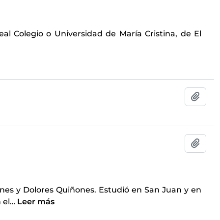
l Colegio o Universidad de María Cristina, de El
Añadi
Añadi
.
ones y Dolores Quiñones. Estudió en San Juan y en
 el
…
Leer más