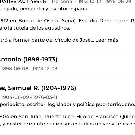
-PARES-AUT-48946
·
Persona
·
1912-10-12 - 1975-06-29
abogado, periodista y escritor español.
1912 en Burgo de Osma (Soria). Estudió Derecho en Rea
ajo la tutela de los agustinos.
tró a formar parte del círculo de José
…
Leer más
Antonio (1898-1973)
1898-06-08 - 1973-12-03
s, Samuel R. (1904-1976)
1904-08-09 - 1976-03-11
eriodista, escritor, legislador y político puertorriqueño
1904 en San Juan, Puerto Rico. Hijo de Francisco Quiñ
y posteriormente realizó sus estudios universitarios en