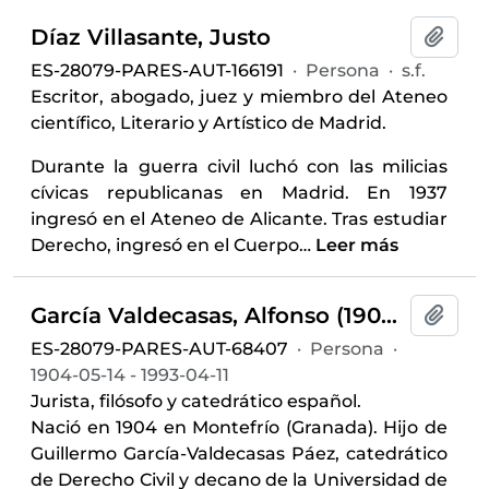
Díaz Villasante, Justo
Añadi
ES-28079-PARES-AUT-166191
·
Persona
·
s.f.
Escritor, abogado, juez y miembro del Ateneo
científico, Literario y Artístico de Madrid.
Durante la guerra civil luchó con las milicias
cívicas republicanas en Madrid. En 1937
ingresó en el Ateneo de Alicante. Tras estudiar
Derecho, ingresó en el Cuerpo
…
Leer más
García Valdecasas, Alfonso (1904-1993)
Añadi
ES-28079-PARES-AUT-68407
·
Persona
·
1904-05-14 - 1993-04-11
Jurista, filósofo y catedrático español.
Nació en 1904 en Montefrío (Granada). Hijo de
Guillermo García-Valdecasas Páez, catedrático
de Derecho Civil y decano de la Universidad de