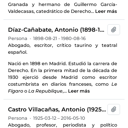
Granada y hermano de Guillermo García-
Valdecasas, catedrático de Derecho
…
Leer más
Díaz-Cañabate, Antonio (1898-1980)
Añadi
Persona
·
1898-08-21 - 1980-08-16
Abogado, escritor, crítico taurino y teatral
español.
Nació en 1898 en Madrid. Estudió la carrera de
Derecho. En la primera mitad de la década de
1930 ejerció desde Madrid como escritor
costumbrista en diarios franceses, como
Le
Fígaro
o
La Republique
,
…
Leer más
Castro Villacañas, Antonio (1925-2016)
Añadi
Persona
·
1925-03-12 – 2016-05-10
Abogado, profesor, periodista y político