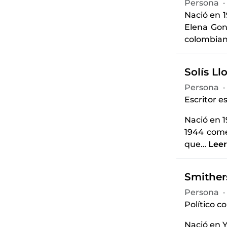
Persona
·
Nació en 
Elena Gon
colombian
Solís Ll
Persona
·
Escritor e
Nació en 1
1944 come
que
…
Lee
Smithers
Persona
·
Político c
Nació en Y