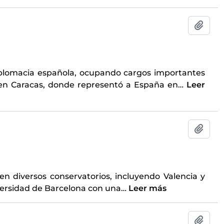
Añadi
Diplomacia española, ocupando cargos importantes
en Caracas, donde representó a España en
…
Leer
Añadi
en diversos conservatorios, incluyendo Valencia y
versidad de Barcelona con una
…
Leer más
Añadi