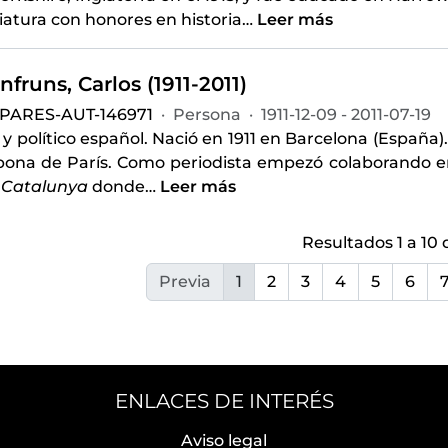
iatura con honores en historia
…
Leer más
nfruns, Carlos (1911-2011)
-PARES-AUT-146971
·
Persona
·
1911-12-09 - 2011-07-19
 y político español. Nació en 1911 en Barcelona (España
bona de París. Como periodista empezó colaborando e
 Catalunya
donde
…
Leer más
Resultados 1 a 10 
Previa
1
2
3
4
5
6
ENLACES DE INTERÉS
Aviso legal