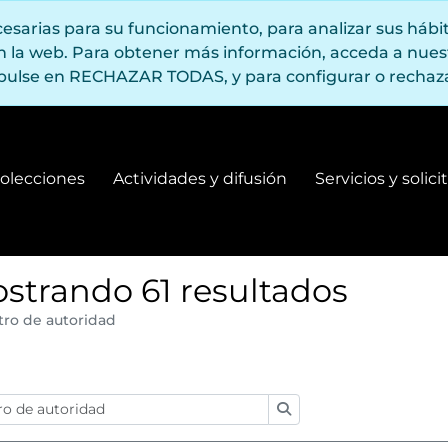
ecesarias para su funcionamiento, para analizar sus háb
en la web. Para obtener más información, acceda a nue
pulse en RECHAZAR TODAS, y para configurar o rechaza
olecciones
Actividades y difusión
Servicios y solic
Fondos y colecciones
Actividades y difusión
strando 61 resultados
tro de autoridad
:
Búsqueda