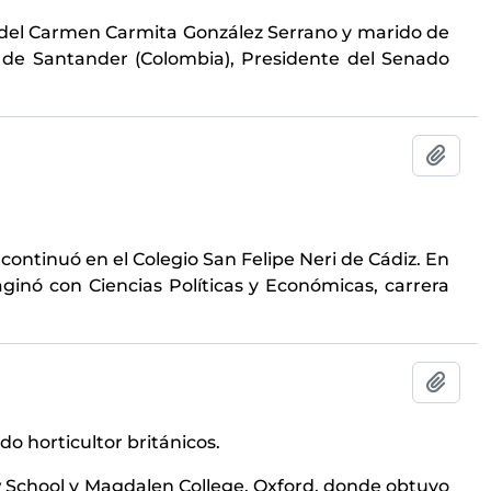
a del Carmen Carmita González Serrano y marido de
r de Santander (Colombia), Presidente del Senado
Añadi
 continuó en el Colegio San Felipe Neri de Cádiz. En
inó con Ciencias Políticas y Económicas, carrera
Añadi
do horticultor británicos.
ow School y Magdalen College, Oxford, donde obtuvo