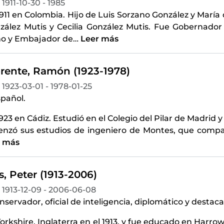
1911-10-30 - 1985
1911 en Colombia. Hijo de Luis Sorzano González y Marí
zález Mutis y Cecilia González Mutis. Fue Gobernado
o y Embajador de
…
Leer más
orente, Ramón (1923-1978)
1923-03-01 - 1978-01-25
spañol.
923 en Cádiz. Estudió en el Colegio del Pilar de Madrid y
nzó sus estudios de ingeniero de Montes, que compag
r más
, Peter (1913-2006)
1913-12-09 - 2006-06-08
onservador, oficial de inteligencia, diplomático y destaca
orkshire, Inglaterra en el 1913, y fue educado en Harr