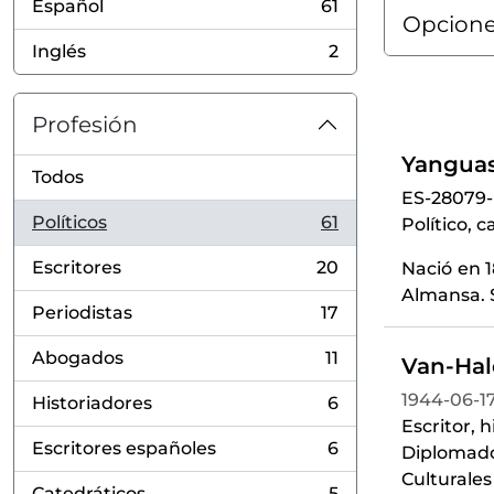
Español
61
, 61 resultados
Opcione
Inglés
2
, 2 resultados
Profesión
Yanguas
Todos
ES-28079
Políticos
61
Político, 
, 61 resultados
Escritores
20
Nació en 
, 20 resultados
Almansa. S
Periodistas
17
, 17 resultados
Abogados
11
Van-Hal
, 11 resultados
1944-06-17
Historiadores
6
, 6 resultados
Escritor, 
Escritores españoles
6
Diplomado
, 6 resultados
Culturales
Catedráticos
5