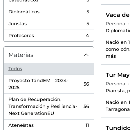
, 5 resultados
Diplomáticos
5
Vaca de
, 5 resultados
Juristas
5
Persona
·
, 5 resultados
Diplomátic
Profesores
4
, 4 resultados
Nació en 
como cóns
Materias
más
Todos
Tur May
Proyecto TándEM – 2024-
Persona
·
56
, 56 resultados
2025
Pianista, 
Plan de Recuperación,
Nació en 
Transformación y Resiliencia-
56
Tarragona
, 56 resultados
Next GenerationEU
Ateneístas
11
Tundidor
, 11 resultados