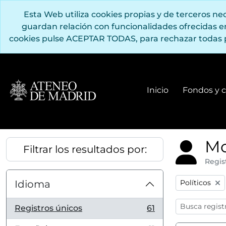
Saltar al contenido principal
Esta Web utiliza cookies propias y de terceros n
guardan relación con funcionalidades ofrecidas 
cookies pulse ACEPTAR TODAS, para rechazar todas 
Inicio
Fondos y c
Mo
Filtrar los resultados por:
Regis
Remove filter
Idioma
Políticos
Registros únicos
61
, 61 resultados