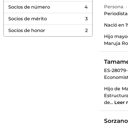
Persona
·
Socios de número
4
, 4 resultados
Periodista,
Socios de mérito
3
, 3 resultados
Nació en 
Socios de honor
2
, 2 resultados
Hijo mayor
Maruja Ro
Tamames
ES-28079
Economista
Hijo de M
Estructur
de
…
Leer 
Sorzano