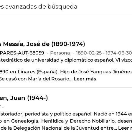
s avanzadas de búsqueda
 Messía, José de (1890-1974)
-PARES-AUT-68059
·
Persona
·
1890-02-25 - 1974-06-30
catedrático de universidad y diplomático español. VI viz
1890 en Linares (España). Hijo de José Yanguas Jiménez
e casó con María del Rosario
…
Leer más
en, Juan (1944-)
 -
historiador, periodista y político español. Nació en 1944 
 en Genealogía, Heráldica y Derecho Nobiliario, desem
 de la Delegación Nacional de la Juventud entre
…
Leer