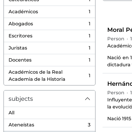
, 1 results
Académicos
1
, 1 results
Abogados
1
, 1 results
Moral Pé
Escritores
1
Person
·
, 1 results
Académico,
Juristas
1
, 1 results
Nació en 
Docentes
1
, 1 results
dictadura 
Académicos de la Real
1
, 1 results
Academia de la Historia
Hernánde
Person
·
subjects
Influyente
la evoluci
All
Nació 1915
Ateneístas
3
, 3 results