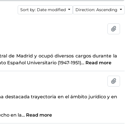
Sort by: Date modified
Direction: Ascending
Add t
ral de Madrid y ocupó diversos cargos durante la
ato Español Universitario (1947-1951)
…
Read more
Add t
na destacada trayectoria en el ámbito jurídico y en
echo en la
…
Read more