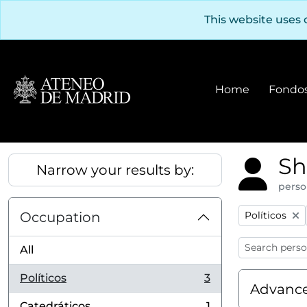
Skip to main content
This website uses 
Home
Fondos
Sh
Narrow your results by:
perso
Remove filter
Occupation
Políticos
All
Políticos
3
, 3 results
Advance
Catedráticos
1