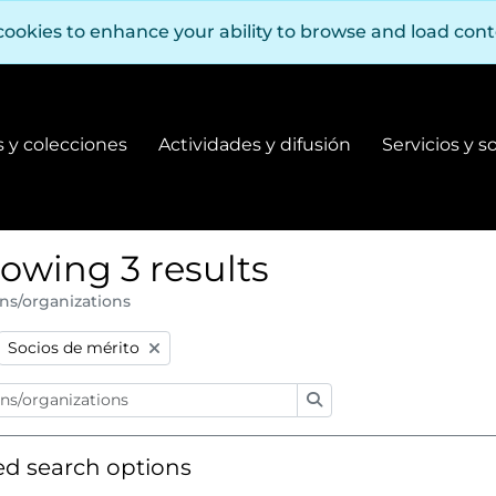
cookies to enhance your ability to browse and load con
 y colecciones
Actividades y difusión
Servicios y s
Fondos y colecciones
Actividades y difusión
owing 3 results
ns/organizations
:
Remove filter:
Socios de mérito
Search
d search options