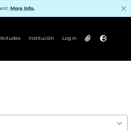
tent.
More Info.
olicitudes
Institución
Log in
Institución
Log in
Clipboard
Language