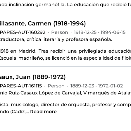
a inclinación germanófila. La educación que recibió fu
llasante, Carmen (1918-1994)
-PARES-AUT-160292
·
Person
·
1918-12-25 - 1994-06-15
traductora, crítica literaria y profesora española.
918 en Madrid. Tras recibir una privilegiada educación 
Escuela' madrileño, se licenció en la especialidad de filo
saux, Juan (1889-1972)
PARES-AUT-161115
·
Person
·
1889-12-23 - 1972-01-02
nio Ruiz-Casaux López de Carvajal, V marqués de Atalay
ista, musicólogo, director de orquesta, profesor y comp
ndo (Cádiz,
…
Read more