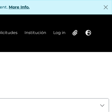
tent.
More Info.
olicitudes
Institución
Log in
Institución
Log in
Clipboard
Language