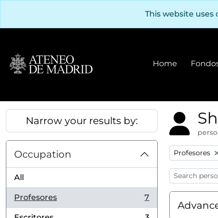
Skip to main content
This website uses 
Home
Fondos
Sh
Narrow your results by:
perso
Remove filter
Occupation
Profesores
All
Profesores
7
, 7 results
Advance
Escritores
3