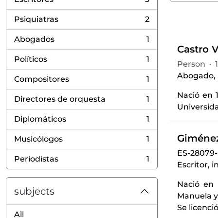
, 3 results
Psiquiatras
2
, 2 results
Abogados
1
, 1 results
Castro V
Políticos
1
Person
·
, 1 results
Abogado, p
Compositores
1
, 1 results
Nació en 
Directores de orquesta
1
, 1 results
Universida
Diplomáticos
1
, 1 results
Giménez
Musicólogos
1
, 1 results
ES-28079
Periodistas
1
, 1 results
Escritor, 
Nació en 
subjects
Manuela y 
Se licenci
All