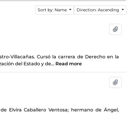
Sort by: Name
Direction: Ascending
Add t
tro-Villacañas. Cursó la carrera de Derecho en la
zación del Estado y de
…
Read more
Add t
de Elvira Caballero Ventosa; hermano de Ángel,