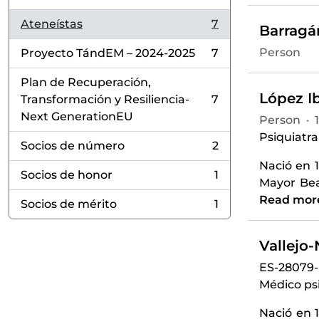
Ateneístas
7
Barragá
, 7 results
Person
Proyecto TándEM – 2024-2025
7
, 7 results
Plan de Recuperación,
López Ib
Transformación y Resiliencia-
7
, 7 results
Next GenerationEU
Person
·
Psiquiatra
Socios de número
2
, 2 results
Nació en 
Socios de honor
1
, 1 results
Mayor Bea
Read mor
Socios de mérito
1
, 1 results
Vallejo
ES-28079
Médico psi
Nació en 1