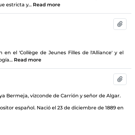
e estricta y
…
Read more
Add t
en el 'Collège de Jeunes Filles de l'Alliance' y el
logía
…
Read more
Add t
a Bermeja, vizconde de Carrión y señor de Algar.
ositor español. Nació el 23 de diciembre de 1889 en