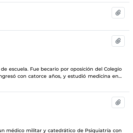
Add t
Add t
de escuela. Fue becario por oposición del Colegio
ingresó con catorce años, y estudió medicina en
…
Add t
un médico militar y catedrático de Psiquiatría con