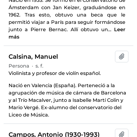
Nació en 1935. Se formó en el Conservatorio de
Ámsterdam con Jan Keizer, graduándose en
1962. Tras esto, obtuvo una beca que le
permitió viajar a París para seguir formándose
junto a Pierre Bernac. Allí obtuvo un
…
Leer
más
Calsina, Manuel
Añadi
Persona
·
s. f.
Violinista y profesor de violín español.
Nació en Valencia (España). Perteneció a la
agrupación de música de cámara de Barcelona
y al Trío Macalver, junto a Isabelle Martí Colin y
Mario Vergé. Ex-alumno del conservatorio del
Liceo de Música.
Campos, Antonio (1930-1993)
Añadi