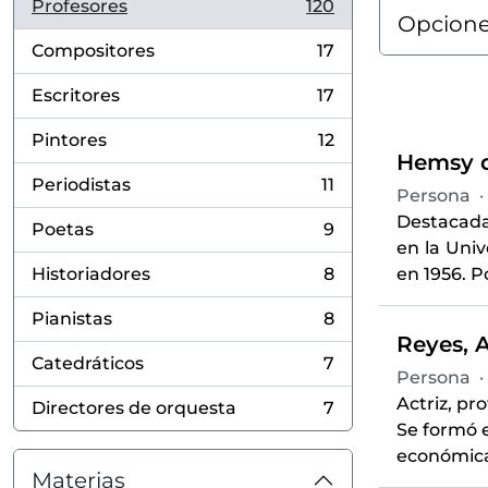
Profesores
120
, 120 resultados
Opcione
Compositores
17
, 17 resultados
Escritores
17
, 17 resultados
Pintores
12
, 12 resultados
Hemsy d
Periodistas
11
Persona
·
, 11 resultados
Destacada
Poetas
9
, 9 resultados
en la Uni
Historiadores
8
en 1956. P
, 8 resultados
Pianistas
8
, 8 resultados
Reyes, 
Catedráticos
7
, 7 resultados
Persona
·
Actriz, pr
Directores de orquesta
7
, 7 resultados
Se formó e
económica
Materias