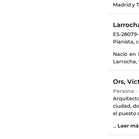
Madrid y T
Larrocha
ES-28079
Pianista, 
Nació en 
Larrocha, 
Ors, Víc
Persona
·
Arquitecto
ciudad, do
el puesto 
…
Leer má