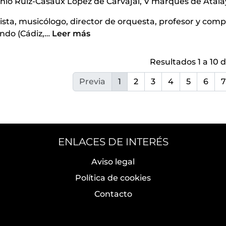
nio Ruiz-Casaux López de Carvajal, V marqués de Atalay
ista, musicólogo, director de orquesta, profesor y comp
ndo (Cádiz,
…
Leer más
Resultados 1 a 10 d
Previa
1
2
3
4
5
6
7
ENLACES DE INTERÉS
Aviso legal
Política de cookies
Contacto