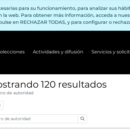
ecesarias para su funcionamiento, para analizar sus háb
en la web. Para obtener más información, acceda a nue
pulse en RECHAZAR TODAS, y para configurar o rechaza
olecciones
Actividades y difusión
Servicios y solic
Fondos y colecciones
Actividades y difusión
strando 120 resultados
tro de autoridad
:
Búsqueda