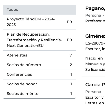
Pagano,
Todos
Persona
·
Proyecto TándEM – 2024-
Profesor b
119
, 119 resultados
2025
Plan de Recuperación,
Giménez
Transformación y Resiliencia-
119
, 119 resultados
ES-28079
Next GenerationEU
Escritor, 
Ateneístas
7
, 7 resultados
Nació en 
Manuela y 
Socios de número
2
, 2 resultados
Se licenci
Conferencias
1
, 1 resultados
Socios de honor
1
García P
, 1 resultados
Persona
·
Socios de mérito
1
, 1 resultados
Escritor y
Letras en