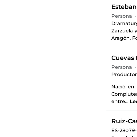
Esteban 
Persona
·
Dramaturgo
Zarzuela 
Aragón. F
Cuevas 
Persona
·
Productor
Nació en 
Compluten
entre
…
Le
Ruiz-Ca
ES-28079-