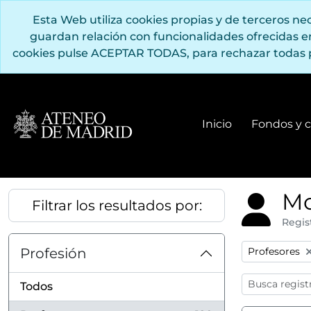
Saltar al contenido principal
Esta Web utiliza cookies propias y de terceros n
guardan relación con funcionalidades ofrecidas 
cookies pulse ACEPTAR TODAS, para rechazar todas 
Inicio
Fondos y c
Mo
Filtrar los resultados por:
Regis
Remove filter
Profesión
Profesores
Todos