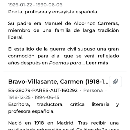
1926-01-22 - 1990-06-06
Poeta, profesora y ensayista española.
Su padre era Manuel de Albornoz Carreras,
miembro de una familia de larga tradición
liberal.
El estallido de la guerra civil supuso una gran
conmoción para ella, que se verá reflejado
años después en
Poemas para
…
Leer más
Bravo-Villasante, Carmen (1918-1994)
Añadi
ES-28079-PARES-AUT-160292
·
Persona
·
1918-12-25 - 1994-06-15
Escritora, traductora, crítica literaria y
profesora española.
Nació en 1918 en Madrid. Tras recibir una
privilegiada educación en el 'Collège de Jeunes