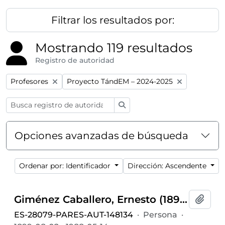
Filtrar los resultados por:
Mostrando 119 resultados
Registro de autoridad
Remove filter:
Remove filter:
Profesores
Proyecto TándEM – 2024-2025
Búsqueda
Opciones avanzadas de búsqueda
Ordenar por: Identificador
Dirección: Ascendente
Giménez Caballero, Ernesto (1899-1988)
Añadi
ES-28079-PARES-AUT-148134
·
Persona
·