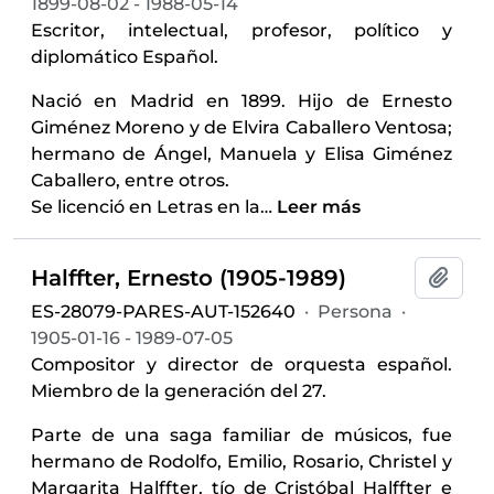
1899-08-02 - 1988-05-14
Escritor, intelectual, profesor, político y
diplomático Español.
Nació en Madrid en 1899. Hijo de Ernesto
Giménez Moreno y de Elvira Caballero Ventosa;
hermano de Ángel, Manuela y Elisa Giménez
Caballero, entre otros.
Se licenció en Letras en la
…
Leer más
Halffter, Ernesto (1905-1989)
Añadi
ES-28079-PARES-AUT-152640
·
Persona
·
1905-01-16 - 1989-07-05
Compositor y director de orquesta español.
Miembro de la generación del 27.
Parte de una saga familiar de músicos, fue
hermano de Rodolfo, Emilio, Rosario, Christel y
Margarita Halffter, tío de Cristóbal Halffter e