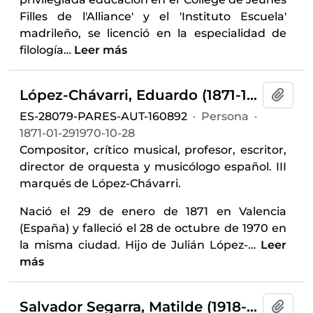
Filles de l'Alliance' y el 'Instituto Escuela'
madrileño, se licenció en la especialidad de
filología
…
Leer más
López-Chávarri, Eduardo (1871-1970)
Añadi
ES-28079-PARES-AUT-160892
·
Persona
·
1871-01-291970-10-28
Compositor, crítico musical, profesor, escritor,
director de orquesta y musicólogo español. III
marqués de López-Chávarri.
Nació el 29 de enero de 1871 en Valencia
(España) y falleció el 28 de octubre de 1970 en
la misma ciudad. Hijo de Julián López-
…
Leer
más
Salvador Segarra, Matilde (1918-2007)
Añadi