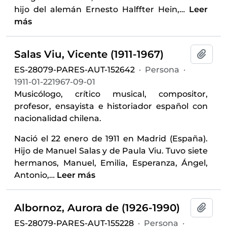
hijo del alemán Ernesto Halffter Hein,
…
Leer
más
Salas Viu, Vicente (1911-1967)
Añadi
ES-28079-PARES-AUT-152642
·
Persona
·
1911-01-221967-09-01
Musicólogo, crítico musical, compositor,
profesor, ensayista e historiador español con
nacionalidad chilena.
Nació el 22 enero de 1911 en Madrid (España).
Hijo de Manuel Salas y de Paula Viu. Tuvo siete
hermanos, Manuel, Emilia, Esperanza, Ángel,
Antonio,
…
Leer más
Albornoz, Aurora de (1926-1990)
Añadi
ES-28079-PARES-AUT-155228
·
Persona
·