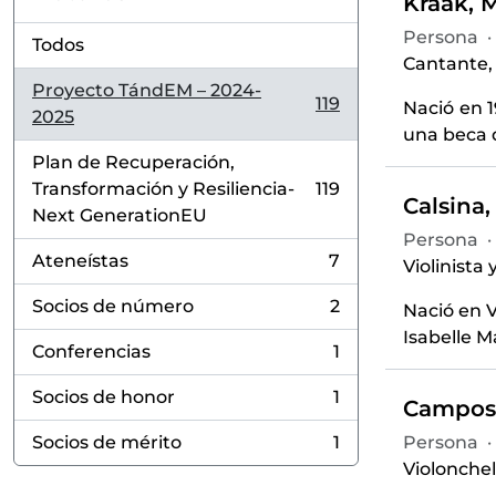
Kraak, 
Persona
·
Todos
Cantante, 
Proyecto TándEM – 2024-
119
Nació en 
, 119 resultados
2025
una beca q
Plan de Recuperación,
Transformación y Resiliencia-
119
, 119 resultados
Calsina
Next GenerationEU
Persona
·
Ateneístas
7
Violinista 
, 7 resultados
Socios de número
2
Nació en V
, 2 resultados
Isabelle M
Conferencias
1
, 1 resultados
Socios de honor
1
Campos,
, 1 resultados
Socios de mérito
1
Persona
·
, 1 resultados
Violonchel