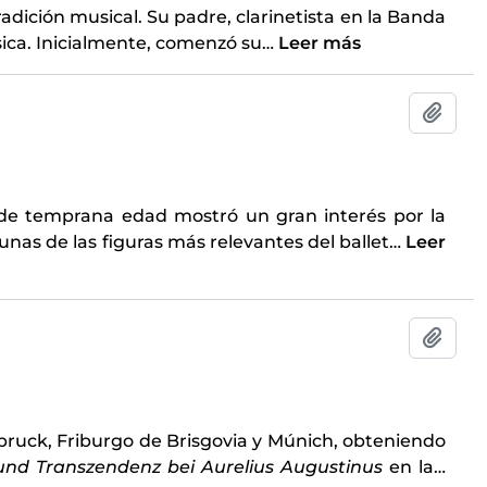
adición musical. Su padre, clarinetista en la Banda
sica. Inicialmente, comenzó su
…
Leer más
Añadi
sde temprana edad mostró un gran interés por la
nas de las figuras más relevantes del ballet
…
Leer
Añadi
bruck, Friburgo de Brisgovia y Múnich, obteniendo
und Transzendenz bei Aurelius Augustinus
en la
…