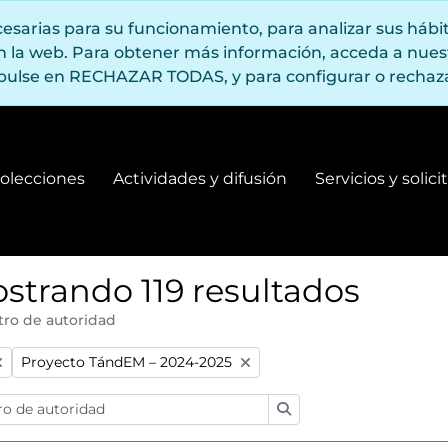
ecesarias para su funcionamiento, para analizar sus háb
en la web. Para obtener más información, acceda a nue
pulse en RECHAZAR TODAS, y para configurar o rechaza
olecciones
Actividades y difusión
Servicios y solic
Fondos y colecciones
Actividades y difusión
strando 119 resultados
tro de autoridad
:
Remove filter:
Proyecto TándEM – 2024-2025
Búsqueda