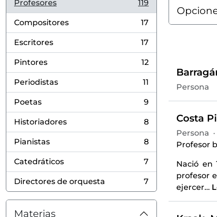
Profesores
119
, 119 resultados
Opcione
Compositores
17
, 17 resultados
Escritores
17
, 17 resultados
Pintores
12
, 12 resultados
Barragá
Periodistas
11
Persona
, 11 resultados
Poetas
9
, 9 resultados
Costa Pi
Historiadores
8
, 8 resultados
Persona
·
Pianistas
8
Profesor b
, 8 resultados
Catedráticos
7
Nació en 
, 7 resultados
profesor e
Directores de orquesta
7
, 7 resultados
ejercer
…
L
Materias