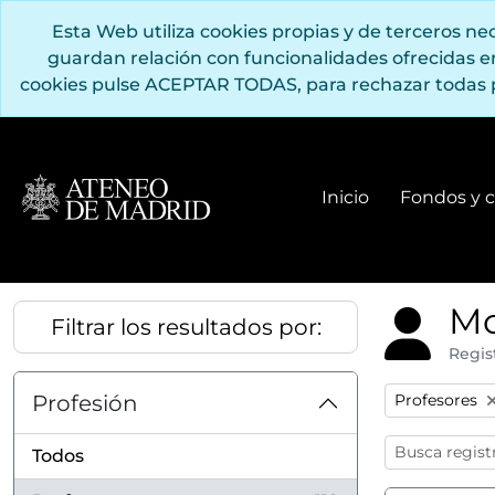
Saltar al contenido principal
Esta Web utiliza cookies propias y de terceros n
guardan relación con funcionalidades ofrecidas 
cookies pulse ACEPTAR TODAS, para rechazar todas 
Inicio
Fondos y c
Mo
Filtrar los resultados por:
Regis
Remove filter
Profesión
Profesores
Todos