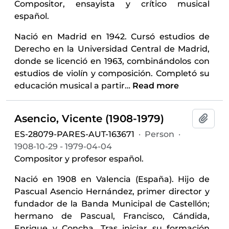
Compositor, ensayista y crítico musical
español.
Nació en Madrid en 1942. Cursó estudios de
Derecho en la Universidad Central de Madrid,
donde se licenció en 1963, combinándolos con
estudios de violín y composición. Completó su
educación musical a partir
…
Read more
Asencio, Vicente (1908-1979)
Add t
ES-28079-PARES-AUT-163671
·
Person
·
1908-10-29 - 1979-04-04
Compositor y profesor español.
Nació en 1908 en Valencia (España). Hijo de
Pascual Asencio Hernández, primer director y
fundador de la Banda Municipal de Castellón;
hermano de Pascual, Francisco, Cándida,
Enrique y Concha. Tras iniciar su formación