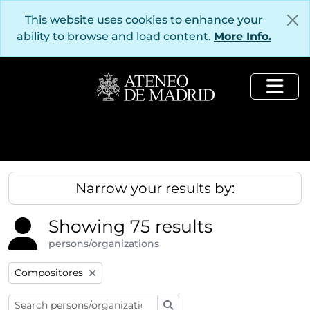
Skip to main content
This website uses cookies to enhance your
ability to browse and load content.
More Info.
Togg
Narrow your results by:
Showing 75 results
persons/organizations
Remove filter:
Compositores
Search