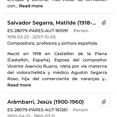
con
…
Read more
Salvador Segarra, Matilde (1918-2007)
Add t
ES-28079-PARES-AUT-161091
·
Person
·
1918-03-23 - 2007-10-05
Compositora, profesora y pintora española.
Nació en 1918 en Castellón de la Plana
(Castellón, España). Esposa del compositor
Vicente Asencio Ruano, nieta por vía materna
del violonchelista y médico Agustín Segarra
Roso, hija del comerciante de naranjas y
…
Read more
Arámbarri, Jesús (1900-1960)
Add t
ES-28079-PARES-AUT-161261
·
Person
·
1900-04-13 - 1960-07-11