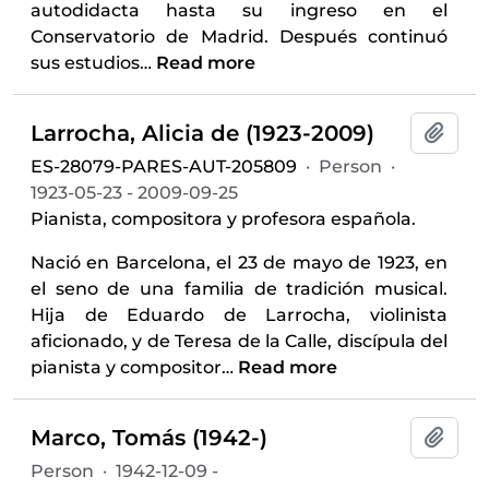
autodidacta hasta su ingreso en el
Conservatorio de Madrid. Después continuó
sus estudios
…
Read more
Larrocha, Alicia de (1923-2009)
Add t
ES-28079-PARES-AUT-205809
·
Person
·
1923-05-23 - 2009-09-25
Pianista, compositora y profesora española.
Nació en Barcelona, el 23 de mayo de 1923, en
el seno de una familia de tradición musical.
Hija de Eduardo de Larrocha, violinista
aficionado, y de Teresa de la Calle, discípula del
pianista y compositor
…
Read more
Marco, Tomás (1942-)
Add t
Person
·
1942-12-09 -