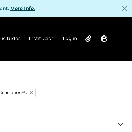
tent.
More Info.
olicitudes
Institución
Log in
Institución
Log in
Clipboard
Language
 GenerationEU