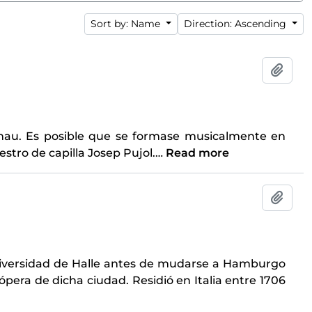
Sort by: Name
Direction: Ascending
Add t
imau. Es posible que se formase musicalmente en
stro de capilla Josep Pujol.
…
Read more
Add t
Universidad de Halle antes de mudarse a Hamburgo
pera de dicha ciudad. Residió en Italia entre 1706