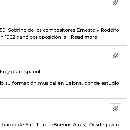
Add t
50. Sobrino de los compositores Ernesto y Rodolfo
en 1962 ganó por oposición la
…
Read more
Add t
lso y púa español.
ció su formación musical en Baiona, donde estudió
Add t
l barrio de San Telmo (Buenos Aires). Desde joven