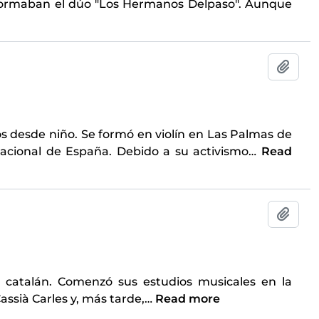
s formaban el dúo "Los Hermanos Delpaso". Aunque
Add t
s desde niño. Se formó en violín en Las Palmas de
Nacional de España. Debido a su activismo
…
Read
Add t
e catalán. Comenzó sus estudios musicales en la
assià Carles y, más tarde,
…
Read more