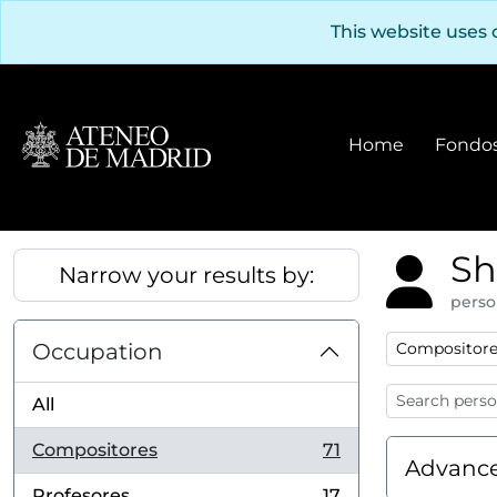
Skip to main content
This website uses 
Home
Fondos
Sh
Narrow your results by:
perso
Remove filter
Occupation
Compositore
All
Compositores
71
, 71 results
Advance
Profesores
17