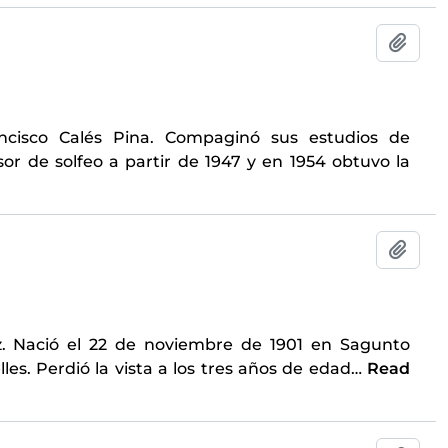
Add t
ncisco Calés Pina. Compaginó sus estudios de
or de solfeo a partir de 1947 y en 1954 obtuvo la
Add t
z. Nació el 22 de noviembre de 1901 en Sagunto
les. Perdió la vista a los tres años de edad
…
Read