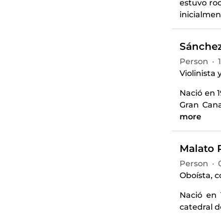
estuvo ro
inicialmen
Sánchez,
Person
·
Violinista
Nació en 
Gran Cana
more
Malato R
Person
·
Oboísta, c
Nació en 
catedral d