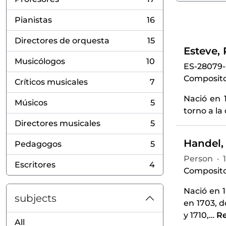
, 17 results
Pianistas
16
, 16 results
Directores de orquesta
15
, 15 results
Esteve, 
Musicólogos
10
ES-28079
, 10 results
Compositor
Críticos musicales
7
, 7 results
Nació en 
Músicos
5
, 5 results
torno a la
Directores musicales
5
, 5 results
Handel, 
Pedagogos
5
, 5 results
Person
·
Escritores
4
, 4 results
Composito
Nació en 
subjects
en 1703, d
y 1710,
…
R
All