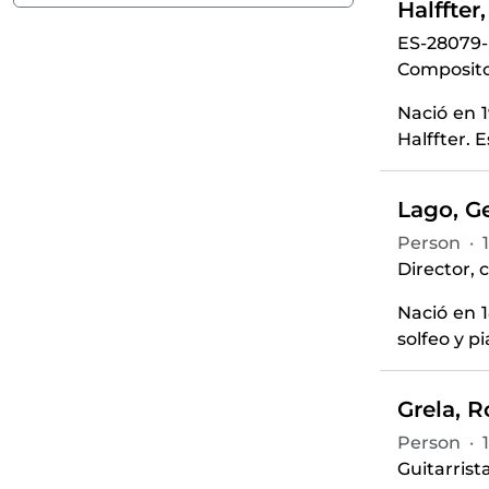
Halffter
ES-28079
Compositor
Nació en 
Halffter. 
Lago, G
Person
·
Director, 
Nació en 
solfeo y p
Grela, R
Person
·
Guitarris