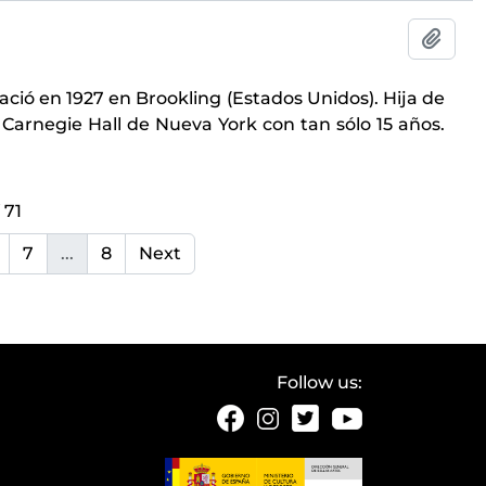
Add t
ció en 1927 en Brookling (Estados Unidos). Hija de
Carnegie Hall de Nueva York con tan sólo 15 años.
 71
7
...
8
Next
Follow us: