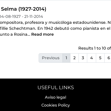
 Selma (1927-2014)
04-08-1927 - 21-11-2014
compositora, profesora y musicóloga estadounidense. Na
Tillie Schechtman. En 1942 debutó como pianista en el 
junto a Rosina
…
Read more
Results 1 to 10 of
Previous
1
2
3
4
5
6
USEFUL LINKS
Aviso legal
Cookies Policy