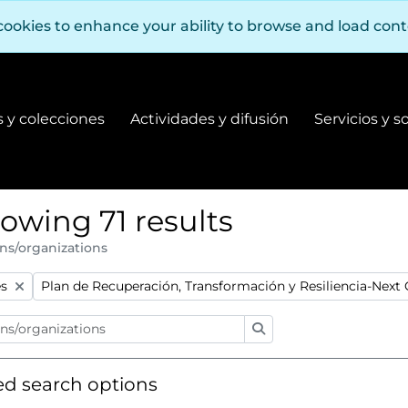
cookies to enhance your ability to browse and load con
 y colecciones
Actividades y difusión
Servicios y s
Fondos y colecciones
Actividades y difusión
owing 71 results
ns/organizations
:
Remove filter:
s
Plan de Recuperación, Transformación y Resiliencia-Next
Search
d search options