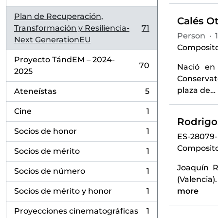
Plan de Recuperación,
Calés Ot
Transformación y Resiliencia-
71
, 71 results
Person
·
Next GenerationEU
Composito
Proyecto TándEM – 2024-
70
Nació en
, 70 results
2025
Conservat
plaza de
…
Ateneístas
5
, 5 results
Cine
1
, 1 results
Rodrigo
Socios de honor
1
, 1 results
ES-28079
Compositor
Socios de mérito
1
, 1 results
Joaquín R
Socios de número
1
, 1 results
(Valencia)
Socios de mérito y honor
1
more
, 1 results
Proyecciones cinematográficas
1
, 1 results