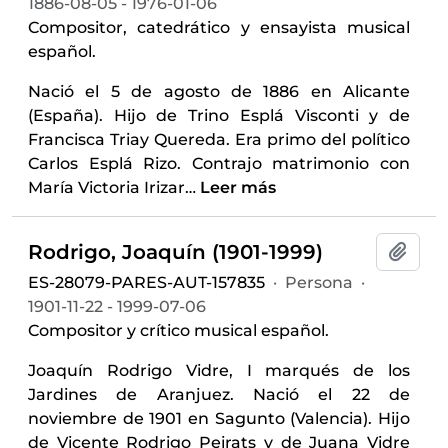
1886-08-05 - 1976-01-06
Compositor, catedrático y ensayista musical
español.
Nació el 5 de agosto de 1886 en Alicante
(España). Hijo de Trino Esplá Visconti y de
Francisca Triay Quereda. Era primo del político
Carlos Esplá Rizo. Contrajo matrimonio con
María Victoria Irizar
…
Leer más
Rodrigo, Joaquín (1901-1999)
Añadi
ES-28079-PARES-AUT-157835
·
Persona
·
1901-11-22 - 1999-07-06
Compositor y crítico musical español.
Joaquín Rodrigo Vidre, I marqués de los
Jardines de Aranjuez. Nació el 22 de
noviembre de 1901 en Sagunto (Valencia). Hijo
de Vicente Rodrigo Peirats y de Juana Vidre