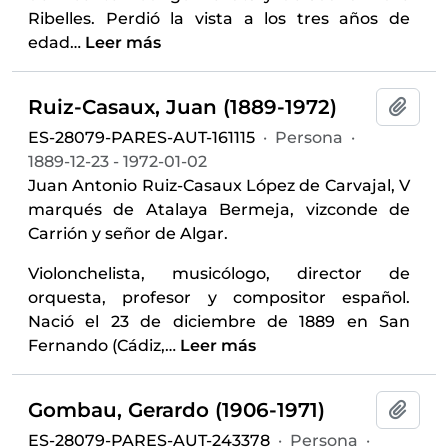
Ribelles. Perdió la vista a los tres años de
edad
…
Leer más
Ruiz-Casaux, Juan (1889-1972)
Añadi
ES-28079-PARES-AUT-161115
·
Persona
·
1889-12-23 - 1972-01-02
Juan Antonio Ruiz-Casaux López de Carvajal, V
marqués de Atalaya Bermeja, vizconde de
Carrión y señor de Algar.
Violonchelista, musicólogo, director de
orquesta, profesor y compositor español.
Nació el 23 de diciembre de 1889 en San
Fernando (Cádiz,
…
Leer más
Gombau, Gerardo (1906-1971)
Añadi
ES-28079-PARES-AUT-243378
·
Persona
·