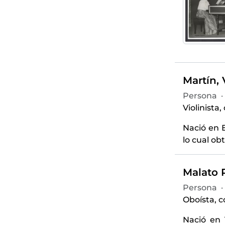
Martín, 
Persona
·
Violinista
Nació en E
lo cual ob
Malato R
Persona
·
Oboísta, c
Nació en 