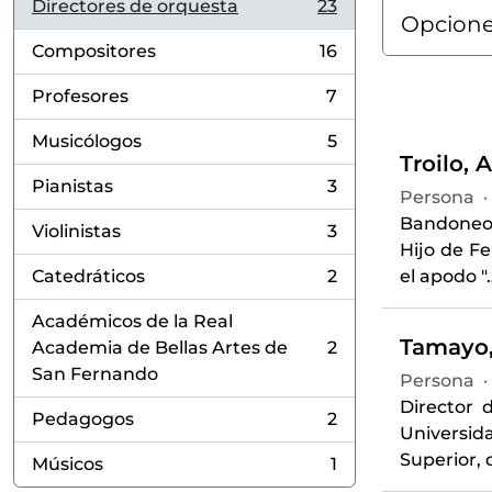
Directores de orquesta
23
, 23 resultados
Opcione
Compositores
16
, 16 resultados
Profesores
7
, 7 resultados
Musicólogos
5
, 5 resultados
Troilo, 
Pianistas
3
Persona
·
, 3 resultados
Bandoneon
Violinistas
3
, 3 resultados
Hijo de Fel
Catedráticos
2
el apodo "
, 2 resultados
Académicos de la Real
Tamayo,
Academia de Bellas Artes de
2
, 2 resultados
San Fernando
Persona
·
Director 
Pedagogos
2
, 2 resultados
Universid
Superior,
Músicos
1
, 1 resultados