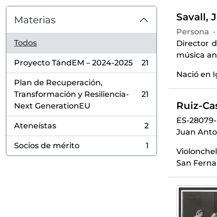
Savall, J
Materias
Persona
·
Todos
Director 
música an
Proyecto TándEM – 2024-2025
21
, 21 resultados
Nació en I
Plan de Recuperación,
Transformación y Resiliencia-
21
, 21 resultados
Ruiz-Ca
Next GenerationEU
ES-28079-
Ateneístas
2
, 2 resultados
Juan Anto
Socios de mérito
1
, 1 resultados
Violonchel
San Ferna