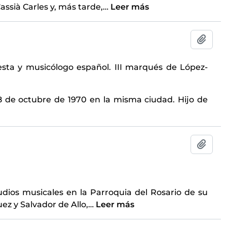
assià Carles y, más tarde,
…
Leer más
Añadi
questa y musicólogo español. III marqués de López-
 28 de octubre de 1970 en la misma ciudad. Hijo de
Añadi
tudios musicales en la Parroquia del Rosario de su
ez y Salvador de Allo,
…
Leer más