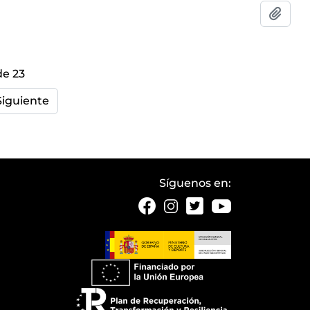
Añadi
de 23
Siguiente
Síguenos en: