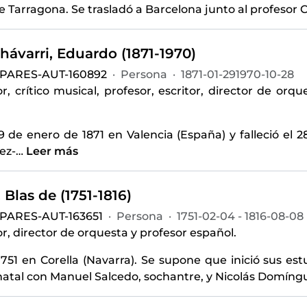
e Tarragona. Se trasladó a Barcelona junto al profesor C
hávarri, Eduardo (1871-1970)
-PARES-AUT-160892
·
Persona
·
1871-01-291970-10-28
, crítico musical, profesor, escritor, director de or
9 de enero de 1871 en Valencia (España) y falleció el
ez-
…
Leer más
 Blas de (1751-1816)
-PARES-AUT-163651
·
Persona
·
1751-02-04 - 1816-08-08
, director de orquesta y profesor español.
751 en Corella (Navarra). Se supone que inició sus es
natal con Manuel Salcedo, sochantre, y Nicolás Domíngu