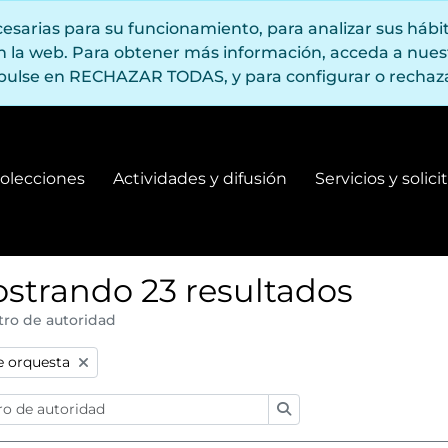
ecesarias para su funcionamiento, para analizar sus háb
en la web. Para obtener más información, acceda a nue
pulse en RECHAZAR TODAS, y para configurar o rechaza
olecciones
Actividades y difusión
Servicios y solic
Fondos y colecciones
Actividades y difusión
strando 23 resultados
tro de autoridad
:
e orquesta
Búsqueda