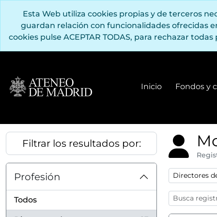
Saltar al contenido principal
Esta Web utiliza cookies propias y de terceros n
guardan relación con funcionalidades ofrecidas 
cookies pulse ACEPTAR TODAS, para rechazar todas 
Inicio
Fondos y c
Mo
Filtrar los resultados por:
Regis
Remove filter
Profesión
Directores d
Todos