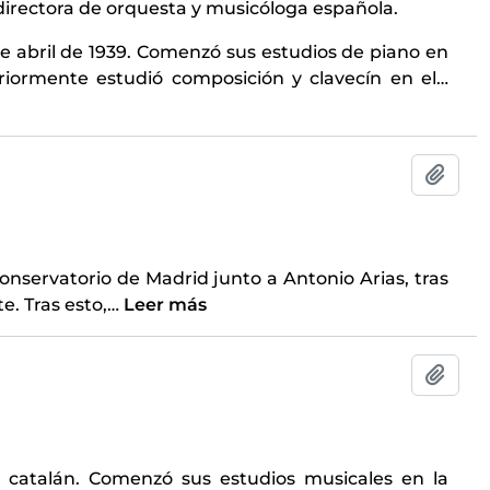
 directora de orquesta y musicóloga española.
de abril de 1939. Comenzó sus estudios de piano en
eriormente estudió composición y clavecín en el
…
Añadi
Conservatorio de Madrid junto a Antonio Arias, tras
e. Tras esto,
…
Leer más
Añadi
e catalán. Comenzó sus estudios musicales en la