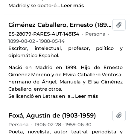
Madrid y se doctoró
…
Leer más
Giménez Caballero, Ernesto (1899-1988)
Añadi
ES-28079-PARES-AUT-148134
·
Persona
·
1899-08-02 - 1988-05-14
Escritor, intelectual, profesor, político y
diplomático Español.
Nació en Madrid en 1899. Hijo de Ernesto
Giménez Moreno y de Elvira Caballero Ventosa;
hermano de Ángel, Manuela y Elisa Giménez
Caballero, entre otros.
Se licenció en Letras en la
…
Leer más
Foxá, Agustín de (1903-1959)
Añadi
Persona
·
1906-02-28 - 1959-06-30
Poeta, novelista, autor teatral, periodista y