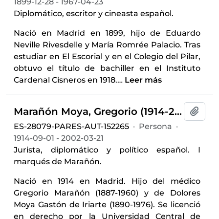
1899-12-28 - 1967-04-23
Diplomático, escritor y cineasta español.
Nació en Madrid en 1899, hijo de Eduardo
Neville Rivesdelle y María Romrée Palacio. Tras
estudiar en El Escorial y en el Colegio del Pilar,
obtuvo el título de bachiller en el Instituto
Cardenal Cisneros en 1918.
…
Leer más
Marañón Moya, Gregorio (1914-2002)
Añadi
ES-28079-PARES-AUT-152265
·
Persona
·
1914-09-01 - 2002-03-21
Jurista, diplomático y político español. I
marqués de Marañón.
Nació en 1914 en Madrid. Hijo del médico
Gregorio Marañón (1887-1960) y de Dolores
Moya Gastón de Iriarte (1890-1976). Se licenció
en derecho por la Universidad Central de