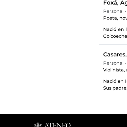
Foxá, Ag
Persona
·
Poeta, nov
Nació en 
Goicoechea
Casares,
Persona
·
Violinista,
Nació en 
Sus padres