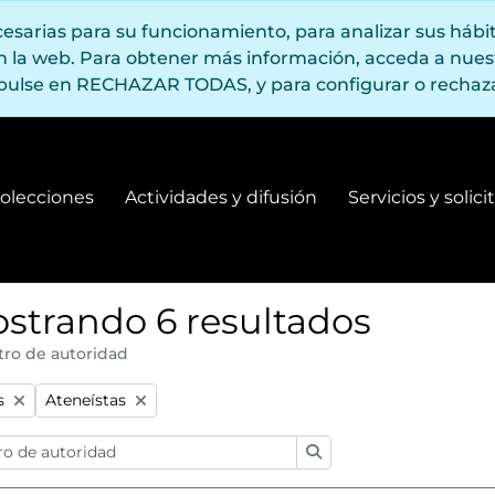
ecesarias para su funcionamiento, para analizar sus háb
en la web. Para obtener más información, acceda a nue
pulse en RECHAZAR TODAS, y para configurar o rechaza
olecciones
Actividades y difusión
Servicios y solic
Fondos y colecciones
Actividades y difusión
strando 6 resultados
tro de autoridad
:
Remove filter:
s
Ateneístas
Búsqueda