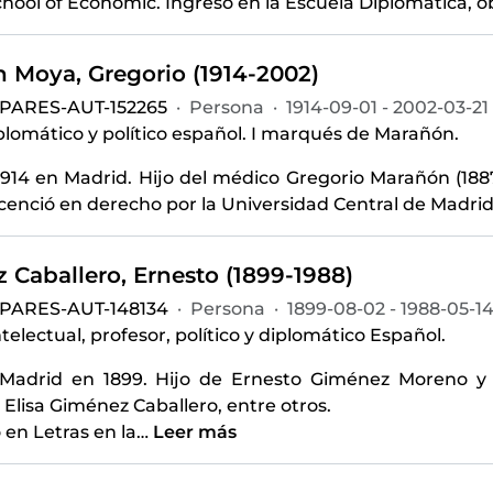
hool of Economic. Ingresó en la Escuela Diplomática, 
 Moya, Gregorio (1914-2002)
-PARES-AUT-152265
·
Persona
·
1914-09-01 - 2002-03-21
iplomático y político español. I marqués de Marañón.
1914 en Madrid. Hijo del médico Gregorio Marañón (1887
licenció en derecho por la Universidad Central de Madrid
 Caballero, Ernesto (1899-1988)
-PARES-AUT-148134
·
Persona
·
1899-08-02 - 1988-05-1
intelectual, profesor, político y diplomático Español.
Madrid en 1899. Hijo de Ernesto Giménez Moreno y 
Elisa Giménez Caballero, entre otros.
ó en Letras en la
…
Leer más