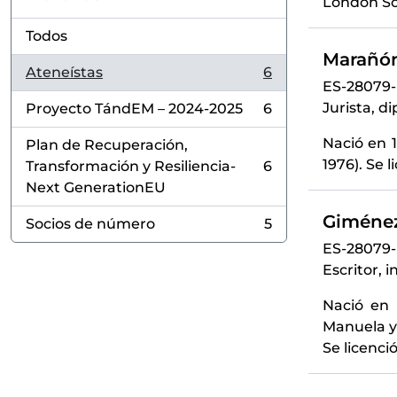
London Sc
Todos
Marañón
Ateneístas
6
, 6 resultados
ES-28079
Jurista, d
Proyecto TándEM – 2024-2025
6
, 6 resultados
Nació en 
Plan de Recuperación,
1976). Se 
Transformación y Resiliencia-
6
, 6 resultados
Next GenerationEU
Giménez
Socios de número
5
, 5 resultados
ES-28079
Escritor, 
Nació en 
Manuela y 
Se licenci