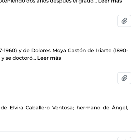
obteniendo dos años después el grado
…
Leer más
Añadi
-1960) y de Dolores Moya Gastón de Iriarte (1890-
 y se doctoró
…
Leer más
Añadi
4
de Elvira Caballero Ventosa; hermano de Ángel,