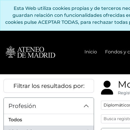
Saltar al contenido principal
Esta Web utiliza cookies propias y de terceros n
guardan relación con funcionalidades ofrecidas 
cookies pulse ACEPTAR TODAS, para rechazar todas 
Inicio
Fondos y c
Mo
Filtrar los resultados por:
Regis
Remove filter
Profesión
Diplomático
Todos