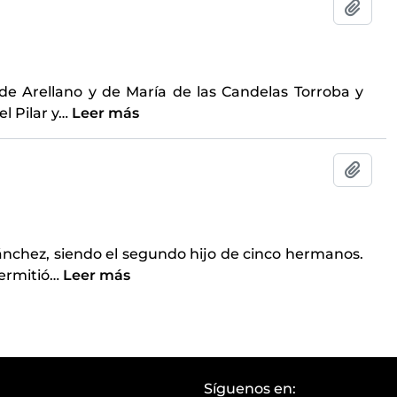
Añadi
de Arellano y de María de las Candelas Torroba y
l Pilar y
…
Leer más
Añadi
ánchez, siendo el segundo hijo de cinco hermanos.
ermitió
…
Leer más
Síguenos en: