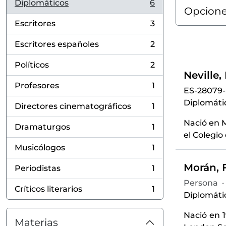
Diplomáticos
6
, 6 resultados
Opcione
Escritores
3
, 3 resultados
Escritores españoles
2
, 2 resultados
Políticos
2
, 2 resultados
Neville,
Profesores
1
ES-28079
, 1 resultados
Diplomátic
Directores cinematográficos
1
, 1 resultados
Nació en M
Dramaturgos
1
, 1 resultados
el Colegio 
Musicólogos
1
, 1 resultados
Morán, 
Periodistas
1
, 1 resultados
Persona
·
Críticos literarios
1
, 1 resultados
Diplomátic
Nació en 1
Materias