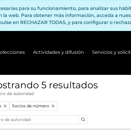
ecesarias para su funcionamiento, para analizar sus háb
en la web. Para obtener más información, acceda a nue
pulse en RECHAZAR TODAS, y para configurar o rechaza
olecciones
Actividades y difusión
Servicios y solic
Fondos y colecciones
Actividades y difusión
strando 5 resultados
tro de autoridad
:
Remove filter:
s
Socios de número
Búsqueda