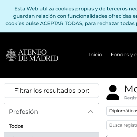
Saltar al contenido principal
Esta Web utiliza cookies propias y de terceros n
guardan relación con funcionalidades ofrecidas 
cookies pulse ACEPTAR TODAS, para rechazar todas 
Inicio
Fondos y c
Mo
Filtrar los resultados por:
Regis
Remove filter
Profesión
Diplomático
Todos