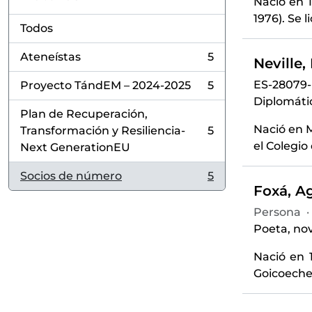
Nació en 
1976). Se 
Todos
Ateneístas
5
Neville,
, 5 resultados
ES-28079
Proyecto TándEM – 2024-2025
5
, 5 resultados
Diplomátic
Plan de Recuperación,
Nació en M
Transformación y Resiliencia-
5
, 5 resultados
el Colegio 
Next GenerationEU
Socios de número
5
, 5 resultados
Foxá, Ag
Persona
·
Poeta, nov
Nació en 
Goicoechea