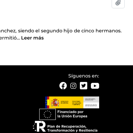
Añadi
ánchez, siendo el segundo hijo de cinco hermanos.
ermitió
…
Leer más
Síguenos en: