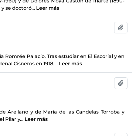
-1960) y de Dolores Moya Gastón de Iriarte (1890-
 y se doctoró
…
Leer más
Añadi
a Romrée Palacio. Tras estudiar en El Escorial y en
rdenal Cisneros en 1918.
…
Leer más
Añadi
de Arellano y de María de las Candelas Torroba y
l Pilar y
…
Leer más