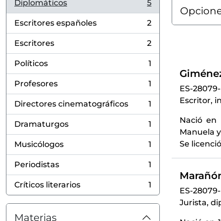
Diplomáticos
5
, 5 resultados
Opcione
Escritores españoles
2
, 2 resultados
Escritores
2
, 2 resultados
Políticos
1
, 1 resultados
Giménez
Profesores
1
ES-28079
, 1 resultados
Escritor, 
Directores cinematográficos
1
, 1 resultados
Nació en 
Dramaturgos
1
, 1 resultados
Manuela y 
Se licenci
Musicólogos
1
, 1 resultados
Periodistas
1
, 1 resultados
Marañón
Críticos literarios
1
, 1 resultados
ES-28079
Jurista, d
Materias