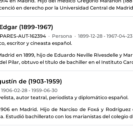
1914 en Madrid. Hijo del médico Gregorio Marañón (1887
licenció en derecho por la Universidad Central de Madrid
 Edgar (1899-1967)
-PARES-AUT-162394
·
Persona
·
1899-12-28 - 1967-04-23
o, escritor y cineasta español.
adrid en 1899, hijo de Eduardo Neville Rivesdelle y Marí
del Pilar, obtuvo el título de bachiller en el Instituto Ca
ustín de (1903-1959)
1906-02-28 - 1959-06-30
elista, autor teatral, periodista y diplomático español.
1906 en Madrid. Hijo de Narciso de Foxá y Rodríguez 
. Estudió bachillerato con los marianistas del colegio de