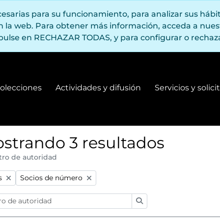
ecesarias para su funcionamiento, para analizar sus háb
en la web. Para obtener más información, acceda a nue
pulse en RECHAZAR TODAS, y para configurar o rechaza
olecciones
Actividades y difusión
Servicios y solic
Fondos y colecciones
Actividades y difusión
strando 3 resultados
tro de autoridad
:
Remove filter:
s
Socios de número
Búsqueda