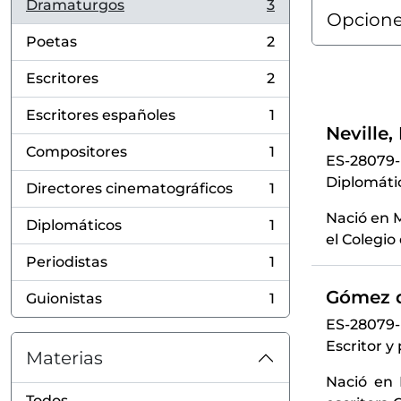
Dramaturgos
3
, 3 resultados
Opcione
Poetas
2
, 2 resultados
Escritores
2
, 2 resultados
Escritores españoles
1
, 1 resultados
Neville,
Compositores
1
ES-28079
, 1 resultados
Diplomátic
Directores cinematográficos
1
, 1 resultados
Nació en M
Diplomáticos
1
, 1 resultados
el Colegio 
Periodistas
1
, 1 resultados
Gómez d
Guionistas
1
, 1 resultados
ES-28079
Escritor y
Materias
Nació en 
Todos