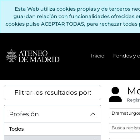
Saltar al contenido principal
Esta Web utiliza cookies propias y de terceros n
guardan relación con funcionalidades ofrecidas 
cookies pulse ACEPTAR TODAS, para rechazar todas 
Inicio
Fondos y c
Mo
Filtrar los resultados por:
Regis
Remove filter
Profesión
Dramaturgo
Todos