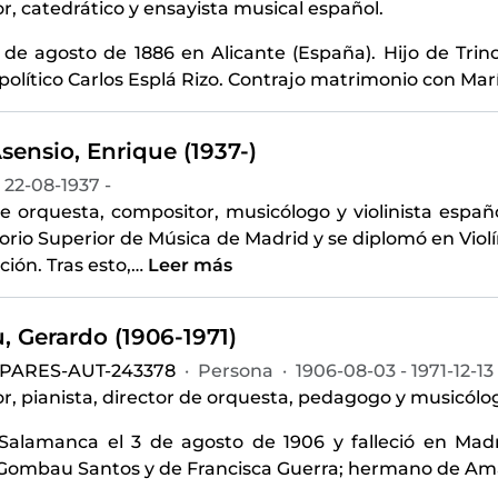
, catedrático y ensayista musical español.
 de agosto de 1886 en Alicante (España). Hijo de Trin
político Carlos Esplá Rizo. Contrajo matrimonio con María
sensio, Enrique (1937-)
22-08-1937 -
e orquesta, compositor, musicólogo y violinista españ
orio Superior de Música de Madrid y se diplomó en Vio
ión. Tras esto,
…
Leer más
 Gerardo (1906-1971)
-PARES-AUT-243378
·
Persona
·
1906-08-03 - 1971-12-13
, pianista, director de orquesta, pedagogo y musicólo
Salamanca el 3 de agosto de 1906 y falleció en Madri
Gombau Santos y de Francisca Guerra; hermano de Ama