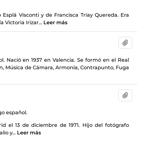
o Esplá Visconti y de Francisca Triay Quereda. Era
 Victoria Irizar
…
Leer más
Añadi
ol. Nació en 1937 en Valencia. Se formó en el Real
lín, Música de Cámara, Armonía, Contrapunto, Fuga
Añadi
go español.
d el 13 de diciembre de 1971. Hijo del fotógrafo
lio y
…
Leer más