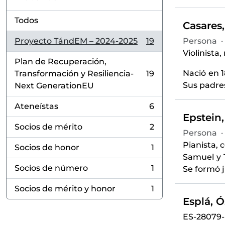
Todos
Casares,
Proyecto TándEM – 2024-2025
19
Persona
·
, 19 resultados
Violinista,
Plan de Recuperación,
Nació en 
Transformación y Resiliencia-
19
, 19 resultados
Sus padres
Next GenerationEU
Ateneístas
6
, 6 resultados
Epstein,
Socios de mérito
2
, 2 resultados
Persona
·
Pianista, 
Socios de honor
1
, 1 resultados
Samuel y 
Socios de número
1
Se formó 
, 1 resultados
Socios de mérito y honor
1
, 1 resultados
Esplá, Ó
ES-28079