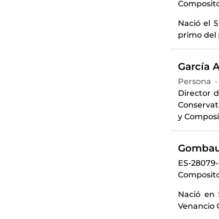
Compositor
Nació el 5
primo del 
García A
Persona
·
Director d
Conservat
y Composic
Gombau,
ES-28079
Compositor
Nació en 
Venancio 