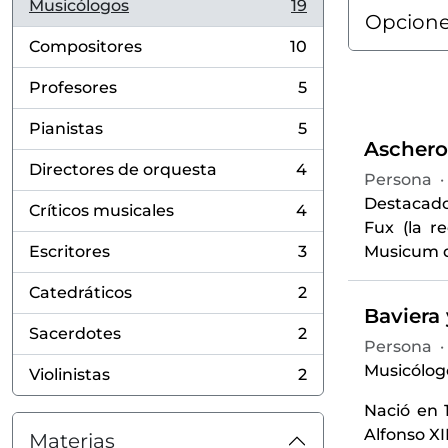
Musicólogos
19
, 19 resultados
Opcione
Compositores
10
, 10 resultados
Profesores
5
, 5 resultados
Pianistas
5
, 5 resultados
Aschero,
Directores de orquesta
4
Persona
·
, 4 resultados
Destacado 
Críticos musicales
4
, 4 resultados
Fux (la r
Escritores
3
Musicum d
, 3 resultados
Catedráticos
2
, 2 resultados
Baviera
Sacerdotes
2
, 2 resultados
Persona
·
Musicólogo
Violinistas
2
, 2 resultados
Nació en 
Alfonso XI
Materias