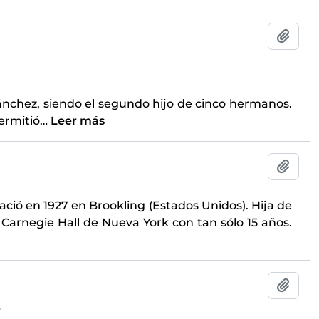
Añadi
ánchez, siendo el segundo hijo de cinco hermanos.
ermitió
…
Leer más
Añadi
ció en 1927 en Brookling (Estados Unidos). Hija de
Carnegie Hall de Nueva York con tan sólo 15 años.
Añadi
6