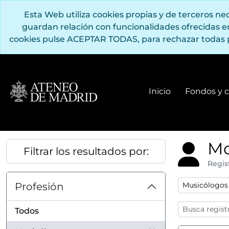
Saltar al contenido principal
Esta Web utiliza cookies propias y de terceros n
guardan relación con funcionalidades ofrecidas 
cookies pulse ACEPTAR TODAS, para rechazar todas 
Inicio
Fondos y c
Mo
Filtrar los resultados por:
Regis
Remove filter
Profesión
Musicólogos
Todos