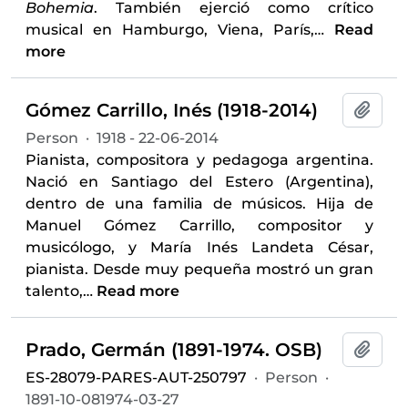
Bohemia
. También ejerció como crítico
musical en Hamburgo, Viena, París,
…
Read
more
Gómez Carrillo, Inés (1918-2014)
Add t
Person
·
1918 - 22-06-2014
Pianista, compositora y pedagoga argentina.
Nació en Santiago del Estero (Argentina),
dentro de una familia de músicos. Hija de
Manuel Gómez Carrillo, compositor y
musicólogo, y María Inés Landeta César,
pianista. Desde muy pequeña mostró un gran
talento,
…
Read more
Prado, Germán (1891-1974. OSB)
Add t
ES-28079-PARES-AUT-250797
·
Person
·
1891-10-081974-03-27