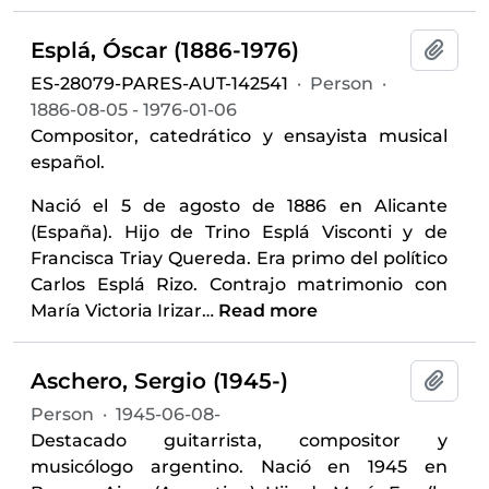
Esplá, Óscar (1886-1976)
Add t
ES-28079-PARES-AUT-142541
·
Person
·
1886-08-05 - 1976-01-06
Compositor, catedrático y ensayista musical
español.
Nació el 5 de agosto de 1886 en Alicante
(España). Hijo de Trino Esplá Visconti y de
Francisca Triay Quereda. Era primo del político
Carlos Esplá Rizo. Contrajo matrimonio con
María Victoria Irizar
…
Read more
Aschero, Sergio (1945-)
Add t
Person
·
1945-06-08-
Destacado guitarrista, compositor y
musicólogo argentino. Nació en 1945 en