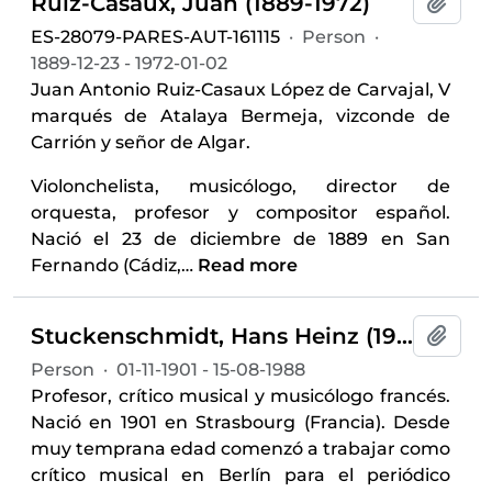
Ruiz-Casaux, Juan (1889-1972)
Add t
ES-28079-PARES-AUT-161115
·
Person
·
1889-12-23 - 1972-01-02
Juan Antonio Ruiz-Casaux López de Carvajal, V
marqués de Atalaya Bermeja, vizconde de
Carrión y señor de Algar.
Violonchelista, musicólogo, director de
orquesta, profesor y compositor español.
Nació el 23 de diciembre de 1889 en San
Fernando (Cádiz,
…
Read more
Stuckenschmidt, Hans Heinz (1901-1988)
Add t
Person
·
01-11-1901 - 15-08-1988
Profesor, crítico musical y musicólogo francés.
Nació en 1901 en Strasbourg (Francia). Desde
muy temprana edad comenzó a trabajar como
crítico musical en Berlín para el periódico