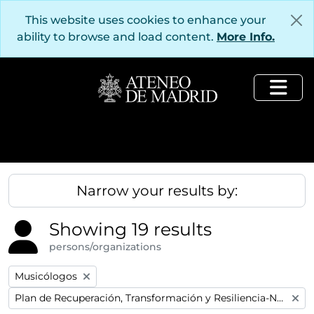
Skip to main content
This website uses cookies to enhance your
ability to browse and load content.
More Info.
Togg
Narrow your results by:
Showing 19 results
persons/organizations
Remove filter:
Musicólogos
Remove filter:
Plan de Recuperación, Transformación y Resiliencia-Next GenerationEU