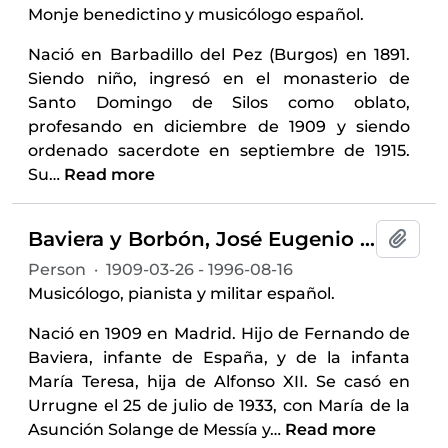
Monje benedictino y musicólogo español.
Nació en Barbadillo del Pez (Burgos) en 1891.
Siendo niño, ingresó en el monasterio de
Santo Domingo de Silos como oblato,
profesando en diciembre de 1909 y siendo
ordenado sacerdote en septiembre de 1915.
Su
…
Read more
Baviera y Borbón, José Eugenio de (1909-1966, infante de España)
Add t
Person
·
1909-03-26 - 1996-08-16
Musicólogo, pianista y militar español.
Nació en 1909 en Madrid. Hijo de Fernando de
Baviera, infante de España, y de la infanta
María Teresa, hija de Alfonso XII. Se casó en
Urrugne el 25 de julio de 1933, con María de la
Asunción Solange de Messía y
…
Read more