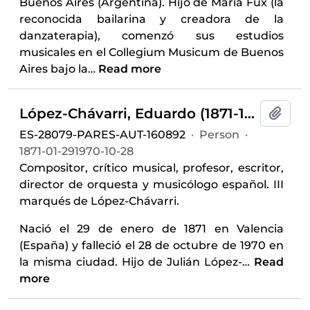
Buenos Aires (Argentina). Hijo de María Fux (la
reconocida bailarina y creadora de la
danzaterapia), comenzó sus estudios
musicales en el Collegium Musicum de Buenos
Aires bajo la
…
Read more
López-Chávarri, Eduardo (1871-1970)
Add t
ES-28079-PARES-AUT-160892
·
Person
·
1871-01-291970-10-28
Compositor, crítico musical, profesor, escritor,
director de orquesta y musicólogo español. III
marqués de López-Chávarri.
Nació el 29 de enero de 1871 en Valencia
(España) y falleció el 28 de octubre de 1970 en
la misma ciudad. Hijo de Julián López-
…
Read
more