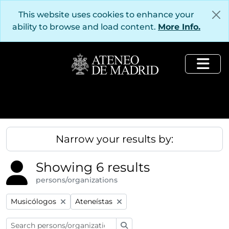
Skip to main content
This website uses cookies to enhance your
ability to browse and load content.
More Info.
Togg
Narrow your results by:
Showing 6 results
persons/organizations
Remove filter:
Remove filter:
Musicólogos
Ateneístas
Search