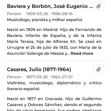
Baviera y Borbón, José Eugenio de (1909-1966, infante de España)
Add t
Person
·
1909-03-26 - 1996-08-16
Musicólogo, pianista y militar español.
Nació en 1909 en Madrid. Hijo de Fernando de
Baviera, infante de España, y de la infanta
María Teresa, hija de Alfonso XII. Se casó en
Urrugne el 25 de julio de 1933, con María de la
Asunción Solange de Messía y
…
Read more
Casares, Julio (1877-1964)
Add t
Person
·
1877-09-26 - 1964-07-01
Violinista, musicólogo, diplomático y crítico
literario español.
Nació en 1877 en Granada. Hijo de Guillermo
Casares y Dolores Sánchez, siendo el segundo
hijo de cinco hermanos. Sus padres alentaron