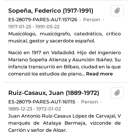
Sopeña, Federico (1917-1991)
Add t
ES-28079-PARES-AUT-157126
·
Person
·
1917-01-25 - 1991-05-22
Musicólogo, musicógrafo, catedrático, crítico
musical, gestor y sacerdote español.
Nació en 1917 en Valladolid. Hijo del ingeniero
Mariano Sopeña Atienza y Asunción Ibáñez. Su
infancia transcurrió en Bilbao, ciudad en la que
comenzó los estudios de piano
…
Read more
Ruiz-Casaux, Juan (1889-1972)
Add t
ES-28079-PARES-AUT-161115
·
Person
·
1889-12-23 - 1972-01-02
Juan Antonio Ruiz-Casaux López de Carvajal, V
marqués de Atalaya Bermeja, vizconde de
Carrión y señor de Algar.