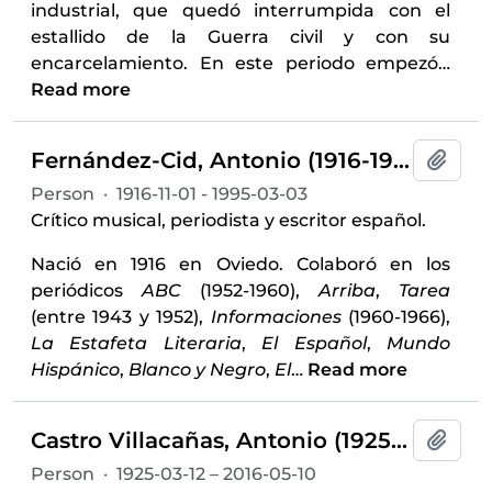
industrial, que quedó interrumpida con el
estallido de la Guerra civil y con su
encarcelamiento. En este periodo empezó
…
Read more
Fernández-Cid, Antonio (1916-1995)
Add t
Person
·
1916-11-01 - 1995-03-03
Crítico musical, periodista y escritor español.
Nació en 1916 en Oviedo. Colaboró en los
periódicos
ABC
(1952-1960),
Arriba
,
Tarea
(entre 1943 y 1952),
Informaciones
(1960-1966),
La Estafeta Literaria
,
El Español
,
Mundo
Hispánico
,
Blanco y Negro
,
El
…
Read more
Castro Villacañas, Antonio (1925-2016)
Add t
Person
·
1925-03-12 – 2016-05-10