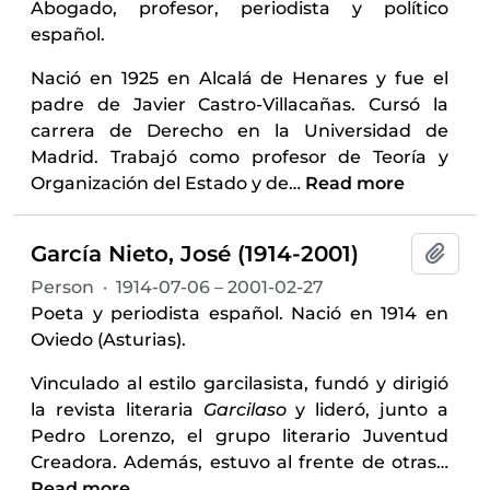
Abogado, profesor, periodista y político
español.
Nació en 1925 en Alcalá de Henares y fue el
padre de Javier Castro-Villacañas. Cursó la
carrera de Derecho en la Universidad de
Madrid. Trabajó como profesor de Teoría y
Organización del Estado y de
…
Read more
García Nieto, José (1914-2001)
Add t
Person
·
1914-07-06 – 2001-02-27
Poeta y periodista español. Nació en 1914 en
Oviedo (Asturias).
Vinculado al estilo garcilasista, fundó y dirigió
la revista literaria
Garcilaso
y lideró, junto a
Pedro Lorenzo, el grupo literario Juventud
Creadora. Además, estuvo al frente de otras
…
Read more