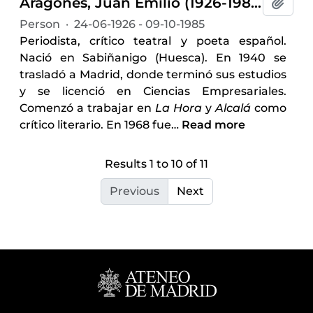
Aragonés, Juan Emilio (1926-1985)
Add t
Person
·
24-06-1926 - 09-10-1985
Periodista, crítico teatral y poeta español.
Nació en Sabiñanigo (Huesca). En 1940 se
trasladó a Madrid, donde terminó sus estudios
y se licenció en Ciencias Empresariales.
Comenzó a trabajar en
La Hora
y
Alcalá
como
crítico literario. En 1968 fue
…
Read more
Results 1 to 10 of 11
Previous
Next