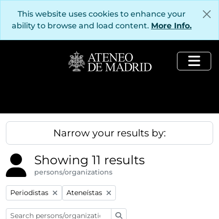
Skip to main content
This website uses cookies to enhance your
ability to browse and load content.
More Info.
Togg
Narrow your results by:
Showing 11 results
persons/organizations
Remove filter:
Remove filter:
Periodistas
Ateneístas
Search