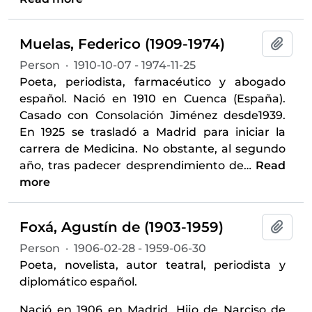
Muelas, Federico (1909-1974)
Add t
Person
·
1910-10-07 - 1974-11-25
Poeta, periodista, farmacéutico y abogado
español. Nació en 1910 en Cuenca (España).
Casado con Consolación Jiménez desde1939.
En 1925 se trasladó a Madrid para iniciar la
carrera de Medicina. No obstante, al segundo
año, tras padecer desprendimiento de
…
Read
more
Foxá, Agustín de (1903-1959)
Add t
Person
·
1906-02-28 - 1959-06-30
Poeta, novelista, autor teatral, periodista y
diplomático español.
Nació en 1906 en Madrid. Hijo de Narciso de