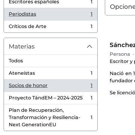
Escritores españoles
1
, 1 resultados
Opcione
Periodistas
1
, 1 resultados
Críticos de Arte
1
, 1 resultados
Sánchez
Materias
Persona
·
Todos
Escritor y
Ateneístas
1
Nació en 
, 1 resultados
fundador 
Socios de honor
1
, 1 resultados
Se licenci
Proyecto TándEM – 2024-2025
1
, 1 resultados
Plan de Recuperación,
Transformación y Resiliencia-
1
, 1 resultados
Next GenerationEU