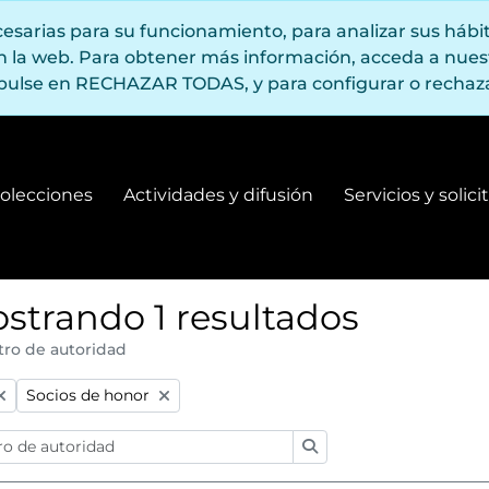
ecesarias para su funcionamiento, para analizar sus háb
en la web. Para obtener más información, acceda a nue
pulse en RECHAZAR TODAS, y para configurar o rechaza
olecciones
Actividades y difusión
Servicios y solic
Fondos y colecciones
Actividades y difusión
strando 1 resultados
tro de autoridad
:
Remove filter:
Socios de honor
Búsqueda