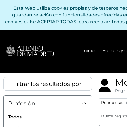
Saltar al contenido principal
Esta Web utiliza cookies propias y de terceros n
guardan relación con funcionalidades ofrecidas 
cookies pulse ACEPTAR TODAS, para rechazar todas 
Inicio
Fondos y c
Mo
Filtrar los resultados por:
Regis
Remove filter
Profesión
Periodistas
Todos