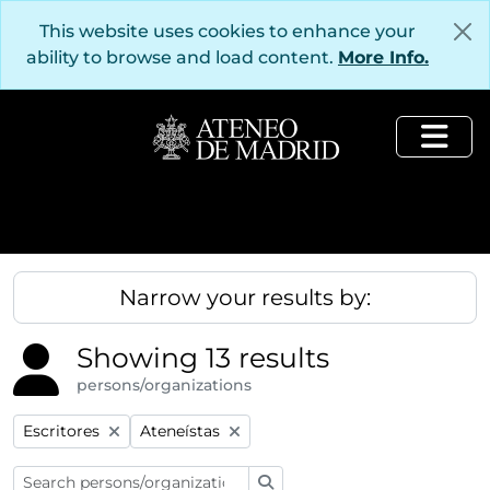
Skip to main content
This website uses cookies to enhance your
ability to browse and load content.
More Info.
Togg
Narrow your results by:
Showing 13 results
persons/organizations
Remove filter:
Remove filter:
Escritores
Ateneístas
Search