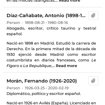
en las milicias falangistas.
…
Read more
Díaz-Cañabate, Antonio (1898-1980)
Add t
Person
·
1898-08-21 - 1980-08-16
Abogado, escritor, crítico taurino y teatral
español.
Nació en 1898 en Madrid. Estudió la carrera de
Derecho. En la primera mitad de la década de
1930 ejerció desde Madrid como escritor
costumbrista en diarios franceses, como
Le
Fígaro
o
La Republique
,
…
Read more
Morán, Fernando (1926-2020)
Add t
Person
·
1926-03-25 - 2020-02-19
Diplomático, político y escritor español.
Nació en 1926 en Avilés (España). Licenciado en