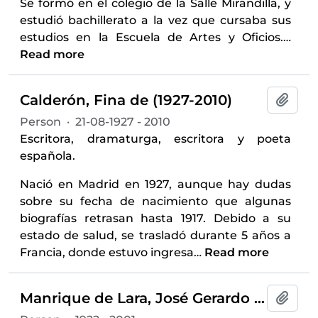
Se formó en el colegio de la Salle Mirandilla, y
estudió bachillerato a la vez que cursaba sus
estudios en la Escuela de Artes y Oficios.
…
Read more
Calderón, Fina de (1927-2010)
Add t
Person
·
21-08-1927 - 2010
Escritora, dramaturga, escritora y poeta
española.
Nació en Madrid en 1927, aunque hay dudas
sobre su fecha de nacimiento que algunas
biografías retrasan hasta 1917. Debido a su
estado de salud, se trasladó durante 5 años a
Francia, donde estuvo ingresa
…
Read more
Manrique de Lara, José Gerardo (1922-2001)
Add t