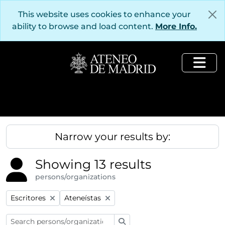
Skip to main content
This website uses cookies to enhance your
ability to browse and load content.
More Info.
Togg
Narrow your results by:
Showing 13 results
persons/organizations
Remove filter:
Remove filter:
Escritores
Ateneístas
Search