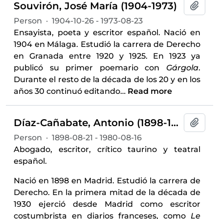
Souvirón, José María (1904-1973)
Add t
Person
·
1904-10-26 - 1973-08-23
Ensayista, poeta y escritor español. Nació en
1904 en Málaga. Estudió la carrera de Derecho
en Granada entre 1920 y 1925. En 1923 ya
publicó su primer poemario con
Gárgola
.
Durante el resto de la década de los 20 y en los
años 30 continuó editando
…
Read more
Díaz-Cañabate, Antonio (1898-1980)
Add t
Person
·
1898-08-21 - 1980-08-16
Abogado, escritor, crítico taurino y teatral
español.
Nació en 1898 en Madrid. Estudió la carrera de
Derecho. En la primera mitad de la década de
1930 ejerció desde Madrid como escritor
costumbrista en diarios franceses, como
Le