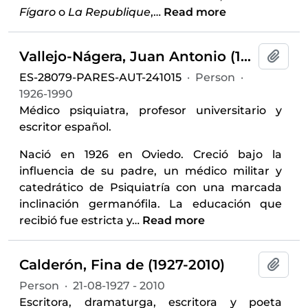
Fígaro
o
La Republique
,
…
Read more
Vallejo-Nágera, Juan Antonio (1926-1990)
Add t
ES-28079-PARES-AUT-241015
·
Person
·
1926-1990
Médico psiquiatra, profesor universitario y
escritor español.
Nació en 1926 en Oviedo. Creció bajo la
influencia de su padre, un médico militar y
catedrático de Psiquiatría con una marcada
inclinación germanófila. La educación que
recibió fue estricta y
…
Read more
Calderón, Fina de (1927-2010)
Add t
Person
·
21-08-1927 - 2010
Escritora, dramaturga, escritora y poeta