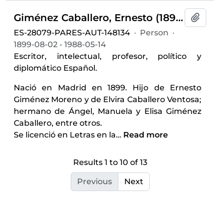
Giménez Caballero, Ernesto (1899-1988)
Add t
ES-28079-PARES-AUT-148134
·
Person
·
1899-08-02 - 1988-05-14
Escritor, intelectual, profesor, político y
diplomático Español.
Nació en Madrid en 1899. Hijo de Ernesto
Giménez Moreno y de Elvira Caballero Ventosa;
hermano de Ángel, Manuela y Elisa Giménez
Caballero, entre otros.
Se licenció en Letras en la
…
Read more
Results 1 to 10 of 13
Previous
Next