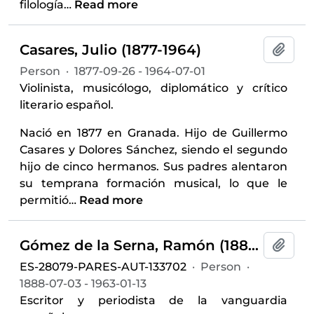
filología
…
Read more
Casares, Julio (1877-1964)
Add t
Person
·
1877-09-26 - 1964-07-01
Violinista, musicólogo, diplomático y crítico
literario español.
Nació en 1877 en Granada. Hijo de Guillermo
Casares y Dolores Sánchez, siendo el segundo
hijo de cinco hermanos. Sus padres alentaron
su temprana formación musical, lo que le
permitió
…
Read more
Gómez de la Serna, Ramón (1888-1963)
Add t
ES-28079-PARES-AUT-133702
·
Person
·
1888-07-03 - 1963-01-13
Escritor y periodista de la vanguardia