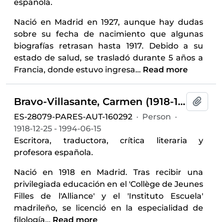
española.
Nació en Madrid en 1927, aunque hay dudas
sobre su fecha de nacimiento que algunas
biografías retrasan hasta 1917. Debido a su
estado de salud, se trasladó durante 5 años a
Francia, donde estuvo ingresa
…
Read more
Bravo-Villasante, Carmen (1918-1994)
Add t
ES-28079-PARES-AUT-160292
·
Person
·
1918-12-25 - 1994-06-15
Escritora, traductora, crítica literaria y
profesora española.
Nació en 1918 en Madrid. Tras recibir una
privilegiada educación en el 'Collège de Jeunes
Filles de l'Alliance' y el 'Instituto Escuela'
madrileño, se licenció en la especialidad de
filología
…
Read more