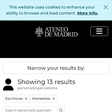
Skip to main content
This website uses cookies to enhance your
ability to browse and load content.
More Info.
Togg
Narrow your results by:
Showing 13 results
persons/organizations
Remove filter:
Remove filter:
Escritores
Ateneístas
Search