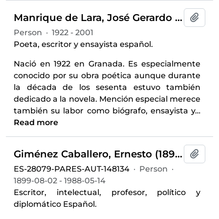
Manrique de Lara, José Gerardo (1922-2001)
Add t
Person
·
1922 - 2001
Poeta, escritor y ensayista español.
Nació en 1922 en Granada. Es especialmente
conocido por su obra poética aunque durante
la década de los sesenta estuvo también
dedicado a la novela. Mención especial merece
también su labor como biógrafo, ensayista y
…
Read more
Giménez Caballero, Ernesto (1899-1988)
Add t
ES-28079-PARES-AUT-148134
·
Person
·
1899-08-02 - 1988-05-14
Escritor, intelectual, profesor, político y
diplomático Español.