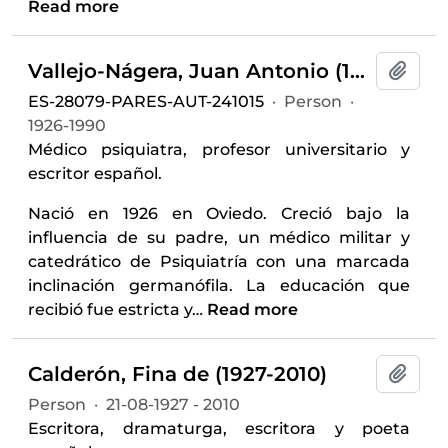
Read more
Vallejo-Nágera, Juan Antonio (1926-1990)
Add t
ES-28079-PARES-AUT-241015
·
Person
·
1926-1990
Médico psiquiatra, profesor universitario y
escritor español.
Nació en 1926 en Oviedo. Creció bajo la
influencia de su padre, un médico militar y
catedrático de Psiquiatría con una marcada
inclinación germanófila. La educación que
recibió fue estricta y
…
Read more
Calderón, Fina de (1927-2010)
Add t
Person
·
21-08-1927 - 2010
Escritora, dramaturga, escritora y poeta