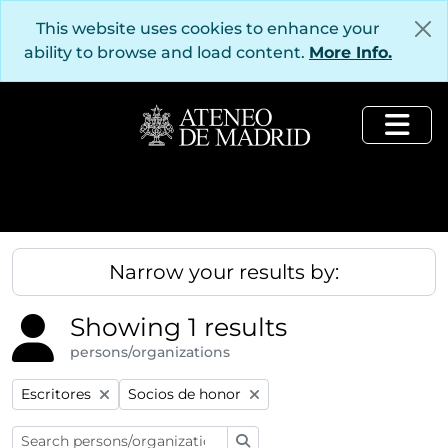
Skip to main content
This website uses cookies to enhance your
ability to browse and load content.
More Info.
Togg
Narrow your results by:
Showing 1 results
persons/organizations
Remove filter:
Remove filter:
Escritores
Socios de honor
Search