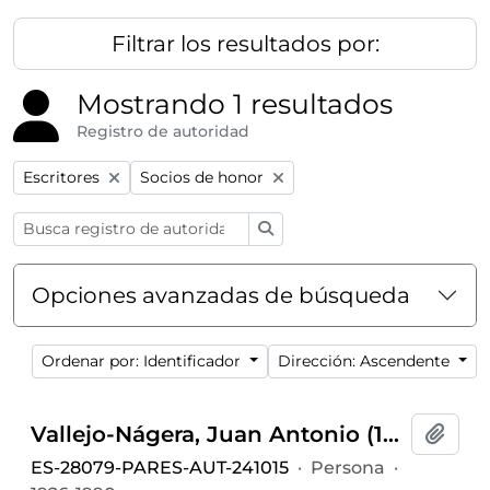
Filtrar los resultados por:
Mostrando 1 resultados
Registro de autoridad
Remove filter:
Remove filter:
Escritores
Socios de honor
Búsqueda
Opciones avanzadas de búsqueda
Ordenar por: Identificador
Dirección: Ascendente
Vallejo-Nágera, Juan Antonio (1926-1990)
Añadi
ES-28079-PARES-AUT-241015
·
Persona
·