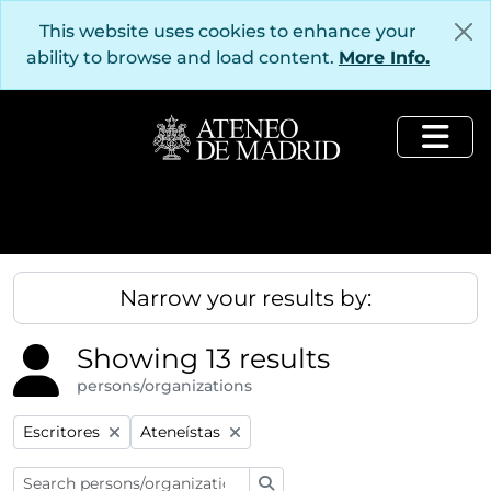
Skip to main content
This website uses cookies to enhance your
ability to browse and load content.
More Info.
Togg
Narrow your results by:
Showing 13 results
persons/organizations
Remove filter:
Remove filter:
Escritores
Ateneístas
Search