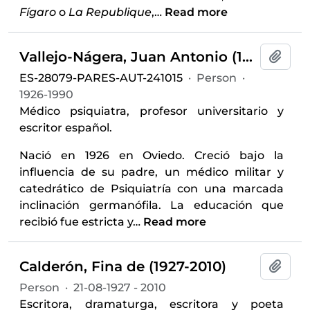
Fígaro
o
La Republique
,
…
Read more
Vallejo-Nágera, Juan Antonio (1926-1990)
Add t
ES-28079-PARES-AUT-241015
·
Person
·
1926-1990
Médico psiquiatra, profesor universitario y
escritor español.
Nació en 1926 en Oviedo. Creció bajo la
influencia de su padre, un médico militar y
catedrático de Psiquiatría con una marcada
inclinación germanófila. La educación que
recibió fue estricta y
…
Read more
Calderón, Fina de (1927-2010)
Add t
Person
·
21-08-1927 - 2010
Escritora, dramaturga, escritora y poeta