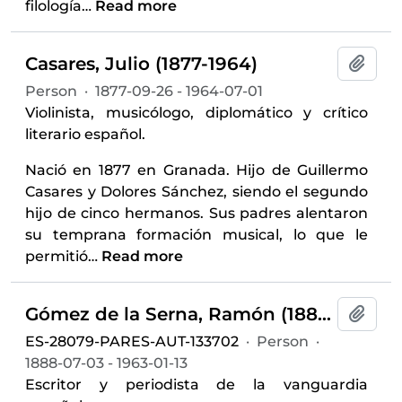
filología
…
Read more
Casares, Julio (1877-1964)
Add t
Person
·
1877-09-26 - 1964-07-01
Violinista, musicólogo, diplomático y crítico
literario español.
Nació en 1877 en Granada. Hijo de Guillermo
Casares y Dolores Sánchez, siendo el segundo
hijo de cinco hermanos. Sus padres alentaron
su temprana formación musical, lo que le
permitió
…
Read more
Gómez de la Serna, Ramón (1888-1963)
Add t
ES-28079-PARES-AUT-133702
·
Person
·
1888-07-03 - 1963-01-13
Escritor y periodista de la vanguardia