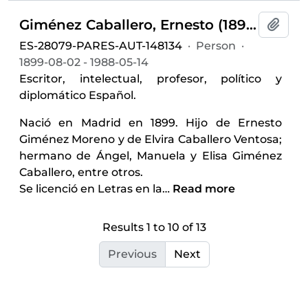
Giménez Caballero, Ernesto (1899-1988)
Add t
ES-28079-PARES-AUT-148134
·
Person
·
1899-08-02 - 1988-05-14
Escritor, intelectual, profesor, político y
diplomático Español.
Nació en Madrid en 1899. Hijo de Ernesto
Giménez Moreno y de Elvira Caballero Ventosa;
hermano de Ángel, Manuela y Elisa Giménez
Caballero, entre otros.
Se licenció en Letras en la
…
Read more
Results 1 to 10 of 13
Previous
Next