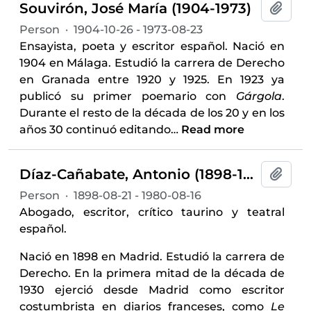
Souvirón, José María (1904-1973)
Add t
Person
·
1904-10-26 - 1973-08-23
Ensayista, poeta y escritor español. Nació en
1904 en Málaga. Estudió la carrera de Derecho
en Granada entre 1920 y 1925. En 1923 ya
publicó su primer poemario con
Gárgola
.
Durante el resto de la década de los 20 y en los
años 30 continuó editando
…
Read more
Díaz-Cañabate, Antonio (1898-1980)
Add t
Person
·
1898-08-21 - 1980-08-16
Abogado, escritor, crítico taurino y teatral
español.
Nació en 1898 en Madrid. Estudió la carrera de
Derecho. En la primera mitad de la década de
1930 ejerció desde Madrid como escritor
costumbrista en diarios franceses, como
Le