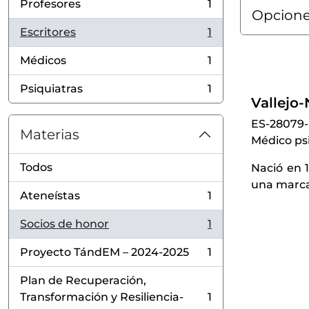
Profesores
1
, 1 resultados
Opcione
Escritores
1
, 1 resultados
Médicos
1
, 1 resultados
Psiquiatras
1
, 1 resultados
Vallejo
ES-28079
Materias
Médico psi
Todos
Nació en 1
una marcad
Ateneístas
1
, 1 resultados
Socios de honor
1
, 1 resultados
Proyecto TándEM – 2024-2025
1
, 1 resultados
Plan de Recuperación,
Transformación y Resiliencia-
1
, 1 resultados