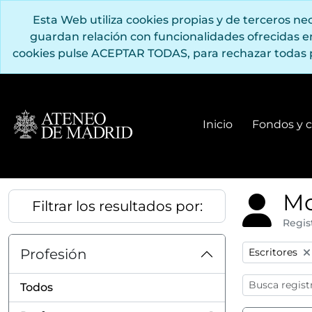
Saltar al contenido principal
Esta Web utiliza cookies propias y de terceros n
guardan relación con funcionalidades ofrecidas 
cookies pulse ACEPTAR TODAS, para rechazar todas 
Inicio
Fondos y c
Mo
Filtrar los resultados por:
Regis
Remove filter
Profesión
Escritores
Todos