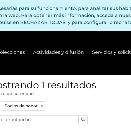
ecesarias para su funcionamiento, para analizar sus háb
en la web. Para obtener más información, acceda a nue
pulse en RECHAZAR TODAS, y para configurar o rechaza
olecciones
Actividades y difusión
Servicios y solic
Fondos y colecciones
Actividades y difusión
strando 1 resultados
tro de autoridad
:
Remove filter:
Socios de honor
Búsqueda