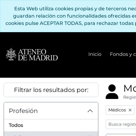
Saltar al contenido principal
Esta Web utiliza cookies propias y de terceros n
guardan relación con funcionalidades ofrecidas 
cookies pulse ACEPTAR TODAS, para rechazar todas 
Inicio
Fondos y c
Mo
Filtrar los resultados por:
Regis
Remove filter
Profesión
Médicos
Todos