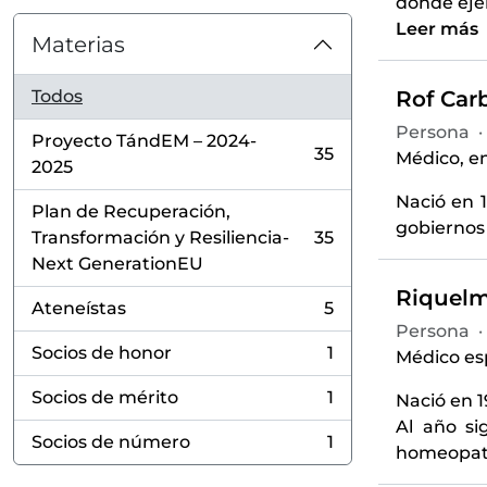
donde ejer
Leer más
Materias
Todos
Rof Carb
Persona
·
Proyecto TándEM – 2024-
35
Médico, en
, 35 resultados
2025
Nació en 1
Plan de Recuperación,
gobiernos 
Transformación y Resiliencia-
35
, 35 resultados
Next GenerationEU
Riquelm
Ateneístas
5
, 5 resultados
Persona
·
Socios de honor
1
Médico es
, 1 resultados
Socios de mérito
1
Nació en 1
, 1 resultados
Al año si
Socios de número
1
homeopat
, 1 resultados