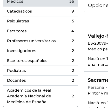
Médicos
36
, 36 resultados
Opcione
Catedráticos
9
, 9 resultados
Psiquiatras
5
, 5 resultados
Escritores
4
, 4 resultados
Vallejo
Profesores universitarios
2
ES-28079
, 2 resultados
Médico psi
Investigadores
2
, 2 resultados
Nació en 1
Escritores españoles
2
, 2 resultados
una marcad
Pediatras
2
, 2 resultados
Sacrame
Docentes
2
, 2 resultados
Persona
·
Académicos de la Real
Pintor y m
Academia Nacional de
2
, 2 resultados
Medicina de España
Nació en 