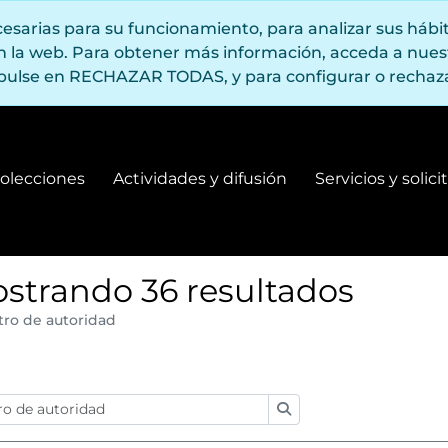
ecesarias para su funcionamiento, para analizar sus háb
en la web. Para obtener más información, acceda a nue
pulse en RECHAZAR TODAS, y para configurar o rechaza
olecciones
Actividades y difusión
Servicios y solic
Fondos y colecciones
Actividades y difusión
strando 36 resultados
tro de autoridad
:
Búsqueda