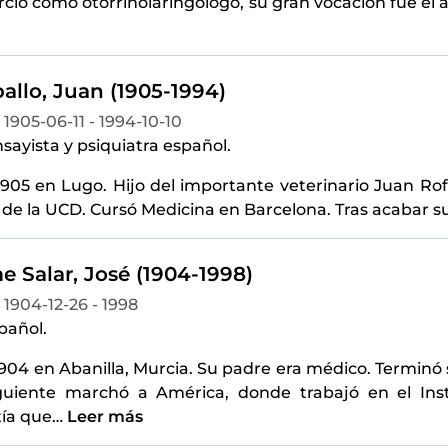
ció como otorrinolaringólogo, su gran vocación fue el 
allo, Juan (1905-1994)
1905-06-11 - 1994-10-10
sayista y psiquiatra español.
905 en Lugo. Hijo del importante veterinario Juan Rof
de la UCD. Cursó Medicina en Barcelona. Tras acabar s
e Salar, José (1904-1998)
1904-12-26 - 1998
pañol.
904 en Abanilla, Murcia. Su padre era médico. Terminó 
guiente marchó a América, donde trabajó en el Inst
ía que
…
Leer más