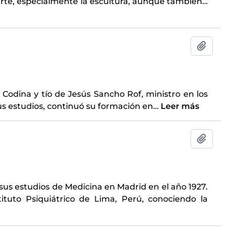
arte, especialmente la escultura, aunque también
…
Añadi
 Codina y tío de Jesús Sancho Rof, ministro en los
us estudios, continuó su formación en
…
Leer más
Añadi
sus estudios de Medicina en Madrid en el año 1927.
ituto Psiquiátrico de Lima, Perú, conociendo la