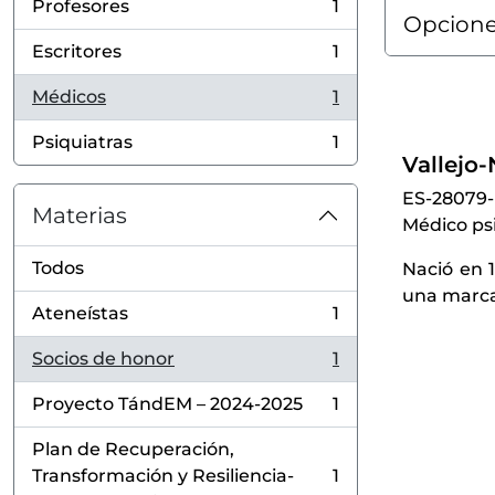
Profesores
1
, 1 resultados
Opcione
Escritores
1
, 1 resultados
Médicos
1
, 1 resultados
Psiquiatras
1
, 1 resultados
Vallejo
ES-28079
Materias
Médico psi
Todos
Nació en 1
una marcad
Ateneístas
1
, 1 resultados
Socios de honor
1
, 1 resultados
Proyecto TándEM – 2024-2025
1
, 1 resultados
Plan de Recuperación,
Transformación y Resiliencia-
1
, 1 resultados