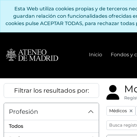
Saltar al contenido principal
Esta Web utiliza cookies propias y de terceros n
guardan relación con funcionalidades ofrecidas 
cookies pulse ACEPTAR TODAS, para rechazar todas 
Inicio
Fondos y c
Mo
Filtrar los resultados por:
Regis
Remove filter
Profesión
Médicos
Todos