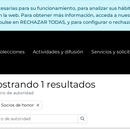
ecesarias para su funcionamiento, para analizar sus háb
en la web. Para obtener más información, acceda a nue
pulse en RECHAZAR TODAS, y para configurar o rechaza
olecciones
Actividades y difusión
Servicios y solic
Fondos y colecciones
Actividades y difusión
strando 1 resultados
tro de autoridad
:
Remove filter:
Socios de honor
Búsqueda