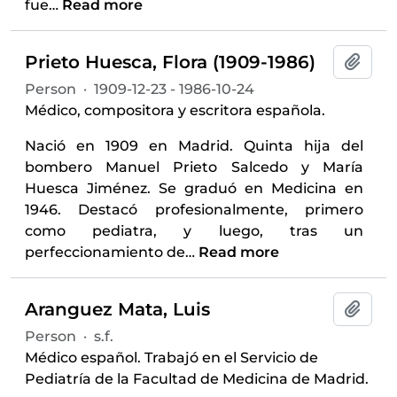
fue
…
Read more
Prieto Huesca, Flora‏ ‎(1909-1986)
Add t
Person
·
1909-12-23 - 1986-10-24
Médico, compositora y escritora española.
Nació en 1909 en Madrid. Quinta hija del
bombero Manuel Prieto Salcedo y María
Huesca Jiménez. Se graduó en Medicina en
1946. Destacó profesionalmente, primero
como pediatra, y luego, tras un
perfeccionamiento de
…
Read more
Aranguez Mata, Luis
Add t
Person
·
s.f.
Médico español. Trabajó en el Servicio de
Pediatría de la Facultad de Medicina de Madrid.