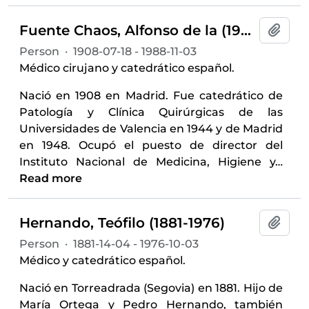
Fuente Chaos, Alfonso de la (1908-1988)
Add t
Person
·
1908-07-18 - 1988-11-03
Médico cirujano y catedrático español.
Nació en 1908 en Madrid. Fue catedrático de
Patología y Clínica Quirúrgicas de las
Universidades de Valencia en 1944 y de Madrid
en 1948. Ocupó el puesto de director del
Instituto Nacional de Medicina, Higiene y
…
Read more
Hernando, Teófilo (1881-1976)
Add t
Person
·
1881-14-04 - 1976-10-03
Médico y catedrático español.
Nació en Torreadrada (Segovia) en 1881. Hijo de
María Ortega y Pedro Hernando, también