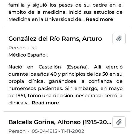
familia y siguió los pasos de su padre en el
ámbito de la medicina. Inició sus estudios de
Medicina en la Universidad de
…
Read more
González del Río Rams, Arturo
Add t
Person
·
s.f.
Médico Español.
Nació en Castellón (España). Allí ejerció
durante los años 40 y principios de los 50 en su
propia clínica, ganándose la confianza de
numerosos pacientes. Sin embargo, en mayo
de 1951, tomó una decisión inesperada: cerró la
clínica y
…
Read more
Balcells Gorina, Alfonso (1915-2002)
Add t
Person
·
05-04-1915 - 11-11-2002