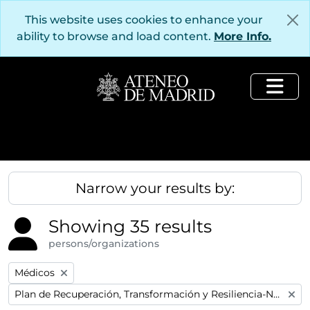
Skip to main content
This website uses cookies to enhance your
ability to browse and load content.
More Info.
Togg
Narrow your results by:
Showing 35 results
persons/organizations
Remove filter:
Médicos
Remove filter:
Plan de Recuperación, Transformación y Resiliencia-Next GenerationEU