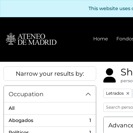
Skip to main content
This website uses 
Home
Fondos
Sh
Narrow your results by:
perso
Remove filter
Occupation
Letrados
All
Abogados
1
, 1 results
Advance
Políticos
1