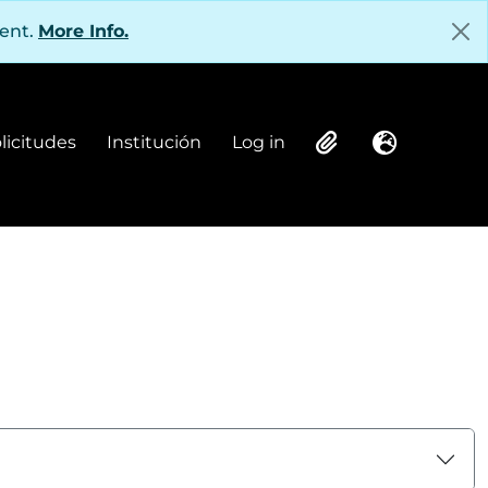
tent.
More Info.
olicitudes
Institución
Log in
Institución
Log in
Clipboard
Language