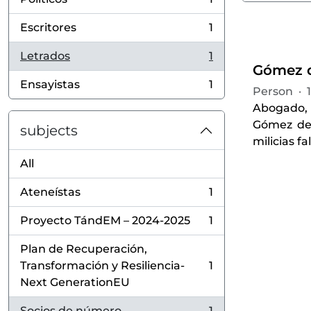
, 1 results
Escritores
1
, 1 results
Letrados
1
, 1 results
Gómez d
Ensayistas
1
Person
·
, 1 results
Abogado, l
Gómez de 
subjects
milicias fa
All
Ateneístas
1
, 1 results
Proyecto TándEM – 2024-2025
1
, 1 results
Plan de Recuperación,
Transformación y Resiliencia-
1
, 1 results
Next GenerationEU
Socios de número
1