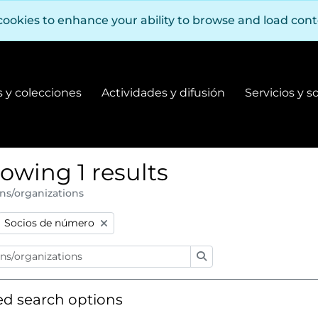
cookies to enhance your ability to browse and load con
 y colecciones
Actividades y difusión
Servicios y s
Fondos y colecciones
Actividades y difusión
owing 1 results
ns/organizations
:
Remove filter:
Socios de número
Search
d search options