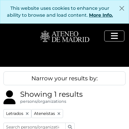
Skip to main content
This website uses cookies to enhance your
ability to browse and load content.
More Info.
Togg
Narrow your results by:
Showing 1 results
persons/organizations
Remove filter:
Remove filter:
Letrados
Ateneístas
Search