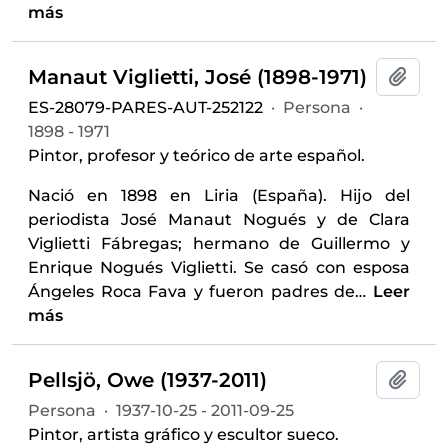
más
Manaut Viglietti, José (1898-1971)
Añadi
ES-28079-PARES-AUT-252122
·
Persona
·
1898 - 1971
Pintor, profesor y teórico de arte español.
Nació en 1898 en Liria (España). Hijo del
periodista José Manaut Nogués y de Clara
Viglietti Fábregas; hermano de Guillermo y
Enrique Nogués Viglietti. Se casó con esposa
Ángeles Roca Fava y fueron padres de
…
Leer
más
Pellsjö, Owe (1937-2011)
Añadi
Persona
·
1937-10-25 - 2011-09-25
Pintor, artista gráfico y escultor sueco.