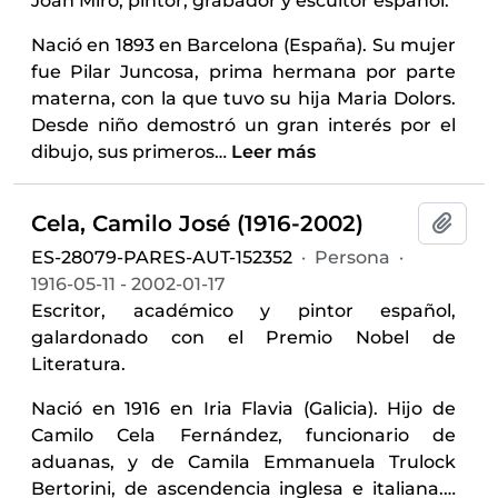
Joan Miró, pintor, grabador y escultor español.
Nació en 1893 en Barcelona (España). Su mujer
fue Pilar Juncosa, prima hermana por parte
materna, con la que tuvo su hija Maria Dolors.
Desde niño demostró un gran interés por el
dibujo, sus primeros
…
Leer más
Cela, Camilo José (1916-2002)
Añadi
ES-28079-PARES-AUT-152352
·
Persona
·
1916-05-11 - 2002-01-17
Escritor, académico y pintor español,
galardonado con el Premio Nobel de
Literatura.
Nació en 1916 en Iria Flavia (Galicia). Hijo de
Camilo Cela Fernández, funcionario de
aduanas, y de Camila Emmanuela Trulock
Bertorini, de ascendencia inglesa e italiana.
…