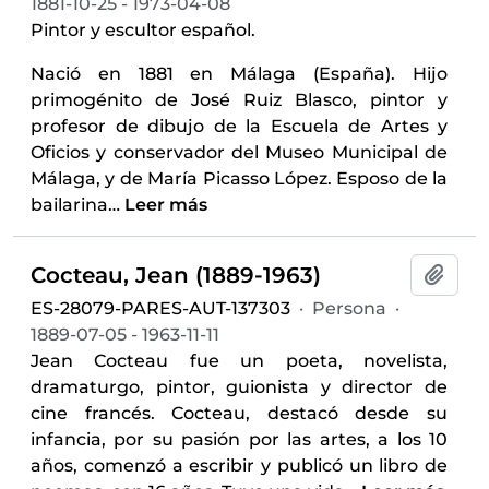
1881-10-25 - 1973-04-08
Pintor y escultor español.
Nació en 1881 en Málaga (España). Hijo
primogénito de José Ruiz Blasco, pintor y
profesor de dibujo de la Escuela de Artes y
Oficios y conservador del Museo Municipal de
Málaga, y de María Picasso López. Esposo de la
bailarina
…
Leer más
Cocteau, Jean (1889-1963)
Añadi
ES-28079-PARES-AUT-137303
·
Persona
·
1889-07-05 - 1963-11-11
Jean Cocteau fue un poeta, novelista,
dramaturgo, pintor, guionista y director de
cine francés. Cocteau, destacó desde su
infancia, por su pasión por las artes, a los 10
años, comenzó a escribir y publicó un libro de