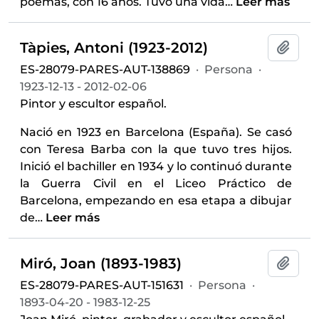
poemas, con 16 años. Tuvo una vida
…
Leer más
Tàpies, Antoni (1923-2012)
Añadi
ES-28079-PARES-AUT-138869
·
Persona
·
1923-12-13 - 2012-02-06
Pintor y escultor español.
Nació en 1923 en Barcelona (España). Se casó
con Teresa Barba con la que tuvo tres hijos.
Inició el bachiller en 1934 y lo continuó durante
la Guerra Civil en el Liceo Práctico de
Barcelona, empezando en esa etapa a dibujar
de
…
Leer más
Miró, Joan (1893-1983)
Añadi
ES-28079-PARES-AUT-151631
·
Persona
·
1893-04-20 - 1983-12-25