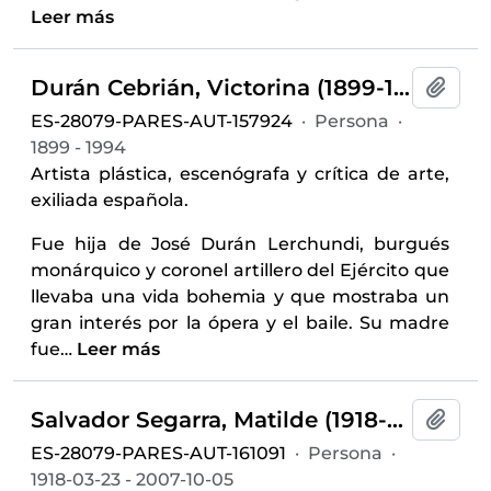
Leer más
Durán Cebrián, Victorina (1899-1994)
Añadi
ES-28079-PARES-AUT-157924
·
Persona
·
1899 - 1994
Artista plástica, escenógrafa y crítica de arte,
exiliada española.
Fue hija de José Durán Lerchundi, burgués
monárquico y coronel artillero del Ejército que
llevaba una vida bohemia y que mostraba un
gran interés por la ópera y el baile. Su madre
fue
…
Leer más
Salvador Segarra, Matilde (1918-2007)
Añadi
ES-28079-PARES-AUT-161091
·
Persona
·
1918-03-23 - 2007-10-05