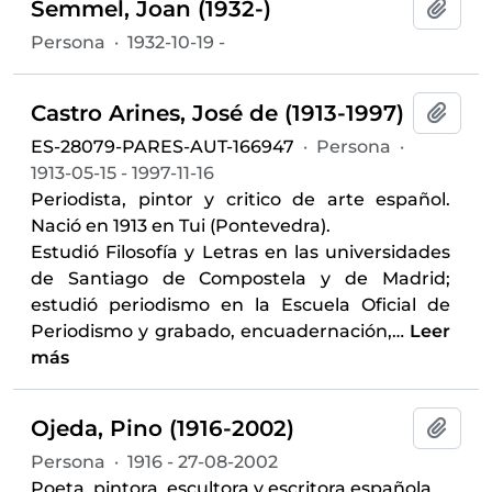
Semmel, Joan (1932-)
Añadi
Persona
·
1932-10-19 -
Castro Arines, José de (1913-1997)
Añadi
ES-28079-PARES-AUT-166947
·
Persona
·
1913-05-15 - 1997-11-16
Periodista, pintor y critico de arte español.
Nació en 1913 en Tui (Pontevedra).
Estudió Filosofía y Letras en las universidades
de Santiago de Compostela y de Madrid;
estudió periodismo en la Escuela Oficial de
Periodismo y grabado, encuadernación,
…
Leer
más
Ojeda, Pino (1916-2002)
Añadi
Persona
·
1916 - 27-08-2002
Poeta, pintora, escultora y escritora española.