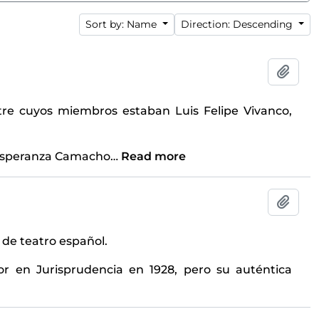
Sort by: Name
Direction: Descending
Add t
ntre cuyos miembros estaban Luis Felipe Vivanco,
e Esperanza Camacho
…
Read more
Add t
r de teatro español.
r en Jurisprudencia en 1928, pero su auténtica