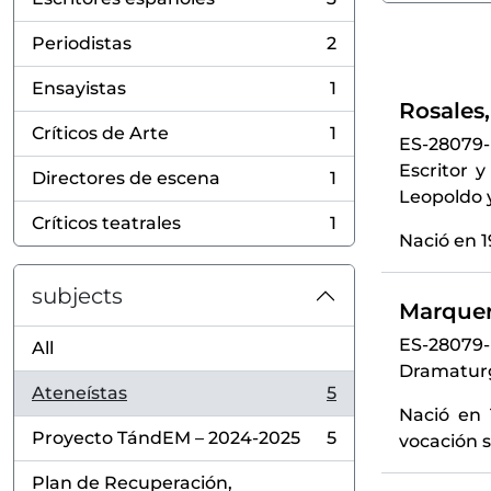
, 3 results
Periodistas
2
, 2 results
Ensayistas
1
, 1 results
Rosales,
Críticos de Arte
1
ES-28079
, 1 results
Escritor 
Directores de escena
1
, 1 results
Leopoldo y
Críticos teatrales
1
, 1 results
Nació en 1
subjects
Marqueri
ES-28079
All
Dramaturgo
Ateneístas
5
, 5 results
Nació en 
Proyecto TándEM – 2024-2025
5
vocación s
, 5 results
Plan de Recuperación,