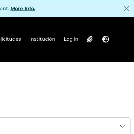
tent.
More Info.
olicitudes
Institución
Log in
Institución
Log in
Clipboard
Language