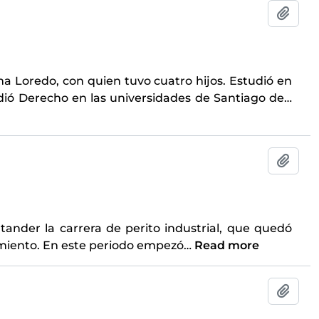
Add t
ma Loredo, con quien tuvo cuatro hijos. Estudió en
udió Derecho en las universidades de Santiago de
…
Add t
tander la carrera de perito industrial, que quedó
lamiento. En este periodo empezó
…
Read more
Add t