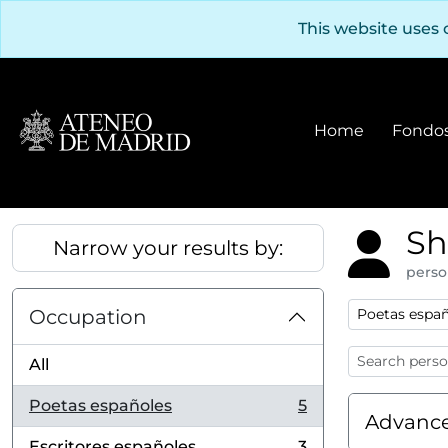
Skip to main content
This website uses 
Home
Fondos
Sh
Narrow your results by:
perso
Remove filter
Occupation
Poetas españ
All
Poetas españoles
5
, 5 results
Advance
Escritores españoles
3