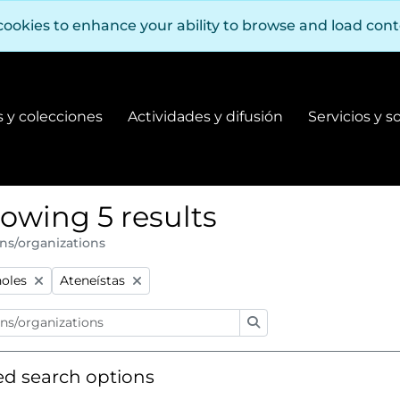
cookies to enhance your ability to browse and load con
 y colecciones
Actividades y difusión
Servicios y s
Fondos y colecciones
Actividades y difusión
owing 5 results
ns/organizations
:
Remove filter:
oles
Ateneístas
Search
d search options