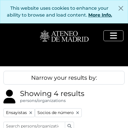
Skip to main content
This website uses cookies to enhance your
ability to browse and load content.
More Info.
Togg
Narrow your results by:
Showing 4 results
persons/organizations
Remove filter:
Remove filter:
Ensayistas
Socios de número
Search