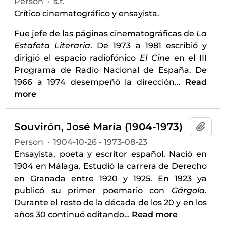
Person
·
s.f.
Crítico cinematográfico y ensayista.
Fue jefe de las páginas cinematográficas de
La
Estafeta Literaria
. De 1973 a 1981 escribió y
dirigió el espacio radiofónico
El Cine
en el III
Programa de Radio Nacional de España. De
1966 a 1974 desempeñó la dirección
…
Read
more
Souvirón, José María (1904-1973)
Add t
Person
·
1904-10-26 - 1973-08-23
Ensayista, poeta y escritor español. Nació en
1904 en Málaga. Estudió la carrera de Derecho
en Granada entre 1920 y 1925. En 1923 ya
publicó su primer poemario con
Gárgola
.
Durante el resto de la década de los 20 y en los
años 30 continuó editando
…
Read more