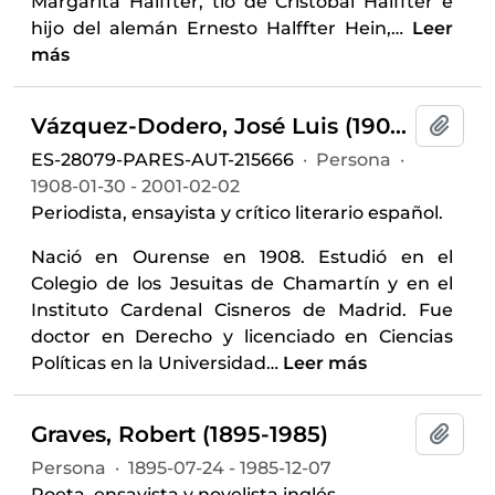
Margarita Halffter, tío de Cristóbal Halffter e
hijo del alemán Ernesto Halffter Hein,
…
Leer
más
Vázquez-Dodero, José Luis (1908-2001)
Añadi
ES-28079-PARES-AUT-215666
·
Persona
·
1908-01-30 - 2001-02-02
Periodista, ensayista y crítico literario español.
Nació en Ourense en 1908. Estudió en el
Colegio de los Jesuitas de Chamartín​ y en el
Instituto Cardenal Cisneros de Madrid. Fue
doctor en Derecho y licenciado en Ciencias
Políticas en la Universidad
…
Leer más
Graves, Robert (1895-1985)
Añadi
Persona
·
1895-07-24 - 1985-12-07
Poeta, ensayista y novelista inglés.