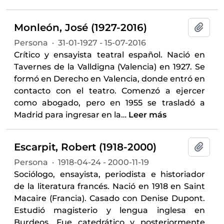
Monleón, José (1927-2016)
Añadi
Persona
·
31-01-1927 - 15-07-2016
Crítico y ensayista teatral español. Nació en
Tavernes de la Valldigna (Valencia) en 1927. Se
formó en Derecho en Valencia, donde entró en
contacto con el teatro. Comenzó a ejercer
como abogado, pero en 1955 se trasladó a
Madrid para ingresar en la
…
Leer más
Escarpit, Robert (1918-2000)
Añadi
Persona
·
1918-04-24 - 2000-11-19
Sociólogo, ensayista, periodista e historiador
de la literatura francés. Nació en 1918 en Saint
Macaire (Francia). Casado con Denise Dupont.
Estudió magisterio y lengua inglesa en
Burdeos. Fue catedrático y posteriormente